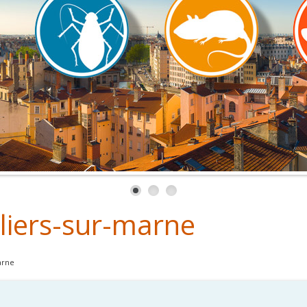
lliers-sur-marne
arne