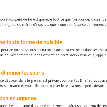
n s’occupent de faire disparaitre tout ce que l’on pourrait classer da
e rongeurs ou même d’insectes, quelle que soit l’espèce concernée,
rne toute forme de nuisible
 pour en finir avec tous les nuisibles qui s’invitent hélas dans les mai
us pouvez compter sur nos experts en dératisation Pour cela, appele
éliminer les souris
se déplacer dans le grenier est prévue pour bientôt En effet, vous av
iers-sur-marne et vous allez donc passer le relai à nos experts dératise
tion en urgence
 quand il est question d’urgence en termes de dératisation et/ou dési