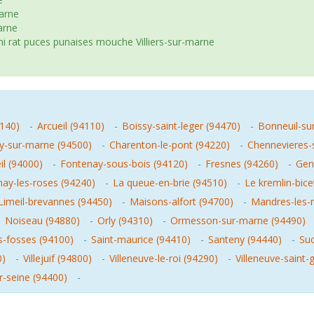
marne
arne
mi rat puces punaises mouche Villiers-sur-marne
4140)
-
Arcueil (94110)
-
Boissy-saint-leger (94470)
-
Bonneuil-su
-sur-marne (94500)
-
Charenton-le-pont (94220)
-
Chennevieres-
il (94000)
-
Fontenay-sous-bois (94120)
-
Fresnes (94260)
-
Gent
hay-les-roses (94240)
-
La queue-en-brie (94510)
-
Le kremlin-bice
Limeil-brevannes (94450)
-
Maisons-alfort (94700)
-
Mandres-les-
-
Noiseau (94880)
-
Orly (94310)
-
Ormesson-sur-marne (94490)
s-fosses (94100)
-
Saint-maurice (94410)
-
Santeny (94440)
-
Suc
0)
-
Villejuif (94800)
-
Villeneuve-le-roi (94290)
-
Villeneuve-saint
ur-seine (94400)
-