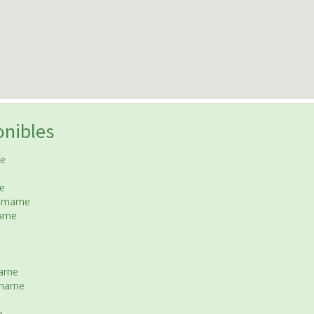
onibles
ne
ne
r-marne
arne
marne
-marne
e