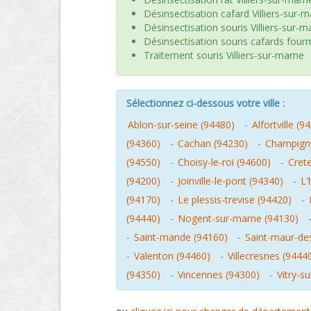
Désinsectisation cafard Villiers-sur-
Désinsectisation souris Villiers-sur-m
Désinsectisation souris cafards four
Traitement souris Villiers-sur-marne
Sélectionnez ci-dessous votre ville :
Ablon-sur-seine (94480)
-
Alfortville (9
(94360)
-
Cachan (94230)
-
Champigny
(94550)
-
Choisy-le-roi (94600)
-
Crete
(94200)
-
Joinville-le-pont (94340)
-
L'
(94170)
-
Le plessis-trevise (94420)
-
(94440)
-
Nogent-sur-marne (94130)
-
Saint-mande (94160)
-
Saint-maur-de
-
Valenton (94460)
-
Villecresnes (9444
(94350)
-
Vincennes (94300)
-
Vitry-s