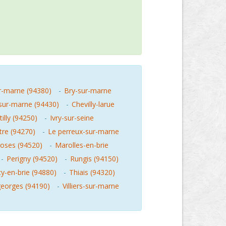
r-marne (94380)
-
Bry-sur-marne
sur-marne (94430)
-
Chevilly-larue
illy (94250)
-
Ivry-sur-seine
tre (94270)
-
Le perreux-sur-marne
roses (94520)
-
Marolles-en-brie
-
Perigny (94520)
-
Rungis (94150)
y-en-brie (94880)
-
Thiais (94320)
-georges (94190)
-
Villiers-sur-marne