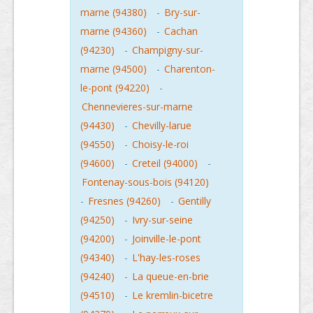
marne (94380)
-
Bry-sur-
marne (94360)
-
Cachan
(94230)
-
Champigny-sur-
marne (94500)
-
Charenton-
le-pont (94220)
-
Chennevieres-sur-marne
(94430)
-
Chevilly-larue
(94550)
-
Choisy-le-roi
(94600)
-
Creteil (94000)
-
Fontenay-sous-bois (94120)
-
Fresnes (94260)
-
Gentilly
(94250)
-
Ivry-sur-seine
(94200)
-
Joinville-le-pont
(94340)
-
L'hay-les-roses
(94240)
-
La queue-en-brie
(94510)
-
Le kremlin-bicetre