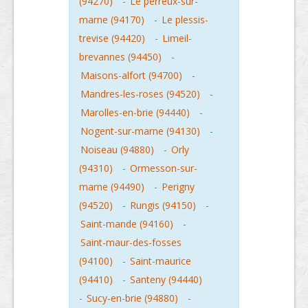
(94270)
-
Le perreux-sur-
marne (94170)
-
Le plessis-
trevise (94420)
-
Limeil-
brevannes (94450)
-
Maisons-alfort (94700)
-
Mandres-les-roses (94520)
-
Marolles-en-brie (94440)
-
Nogent-sur-marne (94130)
-
Noiseau (94880)
-
Orly
(94310)
-
Ormesson-sur-
marne (94490)
-
Perigny
(94520)
-
Rungis (94150)
-
Saint-mande (94160)
-
Saint-maur-des-fosses
(94100)
-
Saint-maurice
(94410)
-
Santeny (94440)
-
Sucy-en-brie (94880)
-