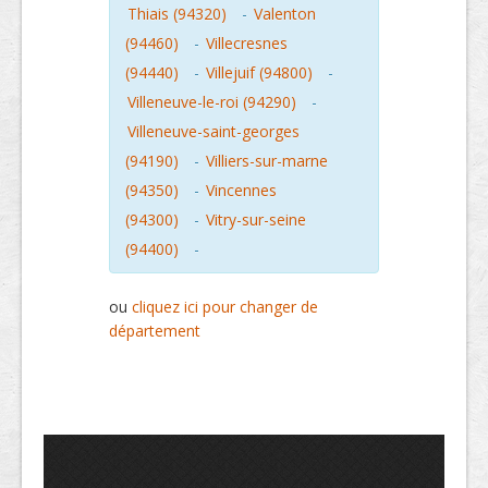
Thiais (94320)
-
Valenton
(94460)
-
Villecresnes
(94440)
-
Villejuif (94800)
-
Villeneuve-le-roi (94290)
-
Villeneuve-saint-georges
(94190)
-
Villiers-sur-marne
(94350)
-
Vincennes
(94300)
-
Vitry-sur-seine
(94400)
-
ou
cliquez ici pour changer de
département