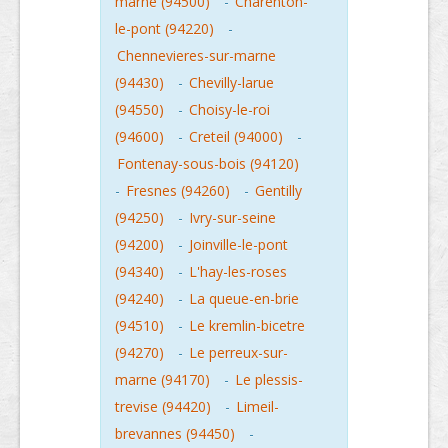
marne (94500)
-
Charenton-
le-pont (94220)
-
Chennevieres-sur-marne
(94430)
-
Chevilly-larue
(94550)
-
Choisy-le-roi
(94600)
-
Creteil (94000)
-
Fontenay-sous-bois (94120)
-
Fresnes (94260)
-
Gentilly
(94250)
-
Ivry-sur-seine
(94200)
-
Joinville-le-pont
(94340)
-
L'hay-les-roses
(94240)
-
La queue-en-brie
(94510)
-
Le kremlin-bicetre
(94270)
-
Le perreux-sur-
marne (94170)
-
Le plessis-
trevise (94420)
-
Limeil-
brevannes (94450)
-