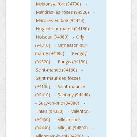
Maisons-alfort (94700)
-
Mandres-les-roses (94520)
-
Marolles-en-brie (94440)
-
Nogent-sur-marne (94130)
-
Noiseau (94880)
-
Orly
(94310)
-
Ormesson-sur-
marne (94490)
-
Perigny
(94520)
-
Rungis (94150)
-
Saint-mande (94160)
-
Saint-maur-des-fosses
(94100)
-
Saint-maurice
(94410)
-
Santeny (94440)
-
Sucy-en-brie (94880)
-
Thiais (94320)
-
Valenton
(94460)
-
Villecresnes
(94440)
-
Villejuif (94800)
-
Villeneuve-le-roi (94290)
-