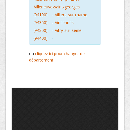
Villeneuve-saint-georges
(94190)
-
Villiers-sur-marne
(94350)
-
Vincennes
(94300)
-
Vitry-sur-seine
(94400)
-
ou
cliquez ici pour changer de
département