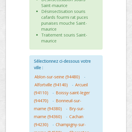
Saint-maurice
Désinsectisation souris
cafards fourmi rat puces
punaises mouche Saint-
maurice
Traitement souris Saint-
maurice
Sélectionnez ci-dessous votre
ville :
Ablon-sur-seine (94480)
-
Alfortville (94140)
-
Arcueil
(94110)
-
Boissy-saint-leger
(94470)
-
Bonneuil-sur-
marne (94380)
-
Bry-sur-
marne (94360)
-
Cachan
(94230)
-
Champigny-sur-