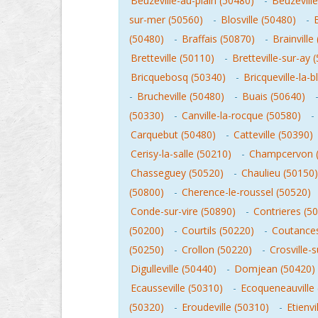
Beuzeville-au-plain (50480)
-
Beuzeville
sur-mer (50560)
-
Blosville (50480)
-
(50480)
-
Braffais (50870)
-
Brainville
Bretteville (50110)
-
Bretteville-sur-ay 
Bricquebosq (50340)
-
Bricqueville-la-
-
Brucheville (50480)
-
Buais (50640)
(50330)
-
Canville-la-rocque (50580)
-
Carquebut (50480)
-
Catteville (50390)
Cerisy-la-salle (50210)
-
Champcervon 
Chasseguey (50520)
-
Chaulieu (50150)
(50800)
-
Cherence-le-roussel (50520)
Conde-sur-vire (50890)
-
Contrieres (5
(50200)
-
Courtils (50220)
-
Coutances
(50250)
-
Crollon (50220)
-
Crosville-
Digulleville (50440)
-
Domjean (50420)
Ecausseville (50310)
-
Ecoqueneauville
(50320)
-
Eroudeville (50310)
-
Etienvi