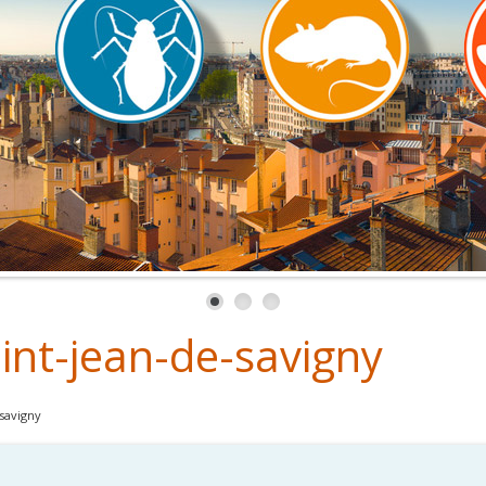
int-jean-de-savigny
-savigny