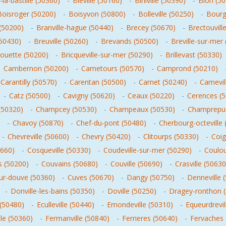
-la-bastille (50360)
-
Bieville (50160)
-
Biniville (50390)
-
Bion (5
Boisroger (50200)
-
Boisyvon (50800)
-
Bolleville (50250)
-
Bourg
 (50200)
-
Branville-hague (50440)
-
Brecey (50670)
-
Brectouvill
(50430)
-
Breuville (50260)
-
Brevands (50500)
-
Breville-sur-mer
blouette (50200)
-
Bricqueville-sur-mer (50290)
-
Brillevast (50330)
-
Cambernon (50200)
-
Cametours (50570)
-
Camprond (50210)
Carantilly (50570)
-
Carentan (50500)
-
Carnet (50240)
-
Carnevil
-
Catz (50500)
-
Cavigny (50620)
-
Ceaux (50220)
-
Cerences (
(50320)
-
Champcey (50530)
-
Champeaux (50530)
-
Champrepus
-
Chavoy (50870)
-
Chef-du-pont (50480)
-
Cherbourg-octeville 
-
Chevreville (50600)
-
Chevry (50420)
-
Clitourps (50330)
-
Coig
0660)
-
Cosqueville (50330)
-
Coudeville-sur-mer (50290)
-
Coulou
 (50200)
-
Couvains (50680)
-
Couville (50690)
-
Crasville (50630
sur-douve (50360)
-
Cuves (50670)
-
Dangy (50750)
-
Denneville 
-
Donville-les-bains (50350)
-
Doville (50250)
-
Dragey-ronthon 
 (50480)
-
Eculleville (50440)
-
Emondeville (50310)
-
Equeurdrevil
lle (50360)
-
Fermanville (50840)
-
Ferrieres (50640)
-
Fervaches 