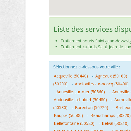
Liste des services disp
Traitement souris Saint-jean-de-savi
Traitement cafards Saint-jean-de-sav
Sélectionnez ci-dessous votre ville :
Acqueville (50440)
-
Agneaux (50180)
(50200)
-
Anctoville-sur-boscq (50400)
-
Anneville-sur-mer (50560)
-
Annoville
Audouville-la-hubert (50480)
-
Aumevill
(50530)
-
Barenton (50720)
-
Barfleur
Baupte (50500)
-
Beauchamps (50320)
Bellefontaine (50520)
-
Belval (50210)