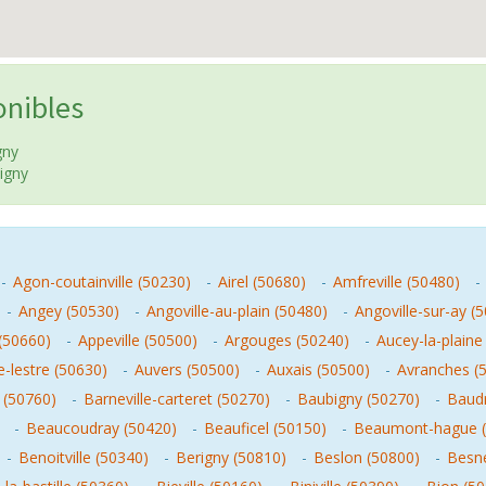
onibles
gny
igny
-
Agon-coutainville (50230)
-
Airel (50680)
-
Amfreville (50480)
-
-
Angey (50530)
-
Angoville-au-plain (50480)
-
Angoville-sur-ay (
 (50660)
-
Appeville (50500)
-
Argouges (50240)
-
Aucey-la-plaine
e-lestre (50630)
-
Auvers (50500)
-
Auxais (50500)
-
Avranches (
 (50760)
-
Barneville-carteret (50270)
-
Baubigny (50270)
-
Baudr
-
Beaucoudray (50420)
-
Beauficel (50150)
-
Beaumont-hague (
-
Benoitville (50340)
-
Berigny (50810)
-
Beslon (50800)
-
Besne