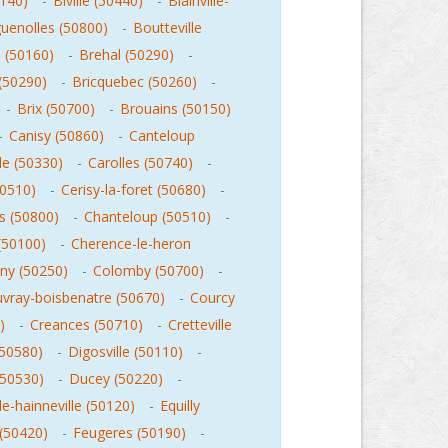
0140)
-
Biville (50440)
-
Blainville-
uenolles (50800)
-
Boutteville
e (50160)
-
Brehal (50290)
-
 (50290)
-
Bricquebec (50260)
-
-
Brix (50700)
-
Brouains (50150)
-
Canisy (50860)
-
Canteloup
le (50330)
-
Carolles (50740)
-
50510)
-
Cerisy-la-foret (50680)
-
 (50800)
-
Chanteloup (50510)
-
(50100)
-
Cherence-le-heron
ny (50250)
-
Colomby (50700)
-
vray-boisbenatre (50670)
-
Courcy
)
-
Creances (50710)
-
Cretteville
(50580)
-
Digosville (50110)
-
(50530)
-
Ducey (50220)
-
le-hainneville (50120)
-
Equilly
(50420)
-
Feugeres (50190)
-