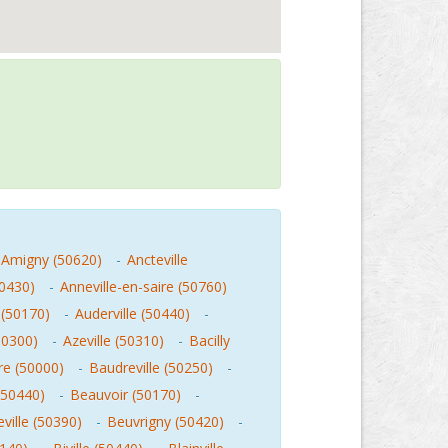
Amigny (50620)
-
Ancteville
50430)
-
Anneville-en-saire (50760)
 (50170)
-
Auderville (50440)
-
50300)
-
Azeville (50310)
-
Bacilly
e (50000)
-
Baudreville (50250)
-
50440)
-
Beauvoir (50170)
-
ville (50390)
-
Beuvrigny (50420)
-