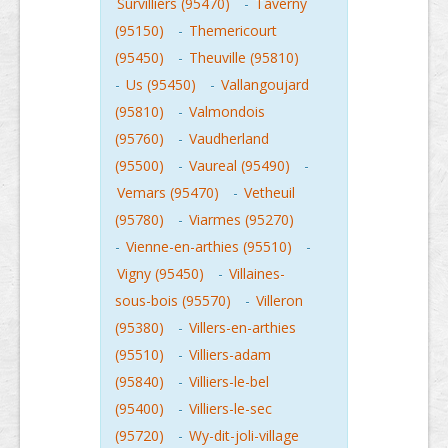
Survilliers (95470)
-
Taverny
(95150)
-
Themericourt
(95450)
-
Theuville (95810)
-
Us (95450)
-
Vallangoujard
(95810)
-
Valmondois
(95760)
-
Vaudherland
(95500)
-
Vaureal (95490)
-
Vemars (95470)
-
Vetheuil
(95780)
-
Viarmes (95270)
-
Vienne-en-arthies (95510)
-
Vigny (95450)
-
Villaines-
sous-bois (95570)
-
Villeron
(95380)
-
Villers-en-arthies
(95510)
-
Villiers-adam
(95840)
-
Villiers-le-bel
(95400)
-
Villiers-le-sec
(95720)
-
Wy-dit-joli-village