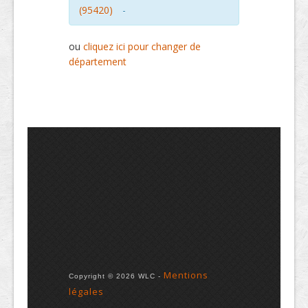
(95420)
-
ou
cliquez ici pour changer de
département
Mentions
Copyright © 2026 WLC -
légales