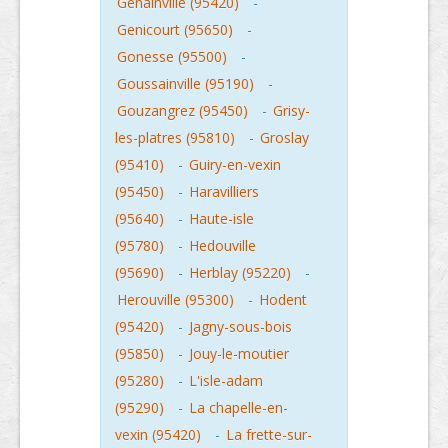
Genainville (95420)
-
Genicourt (95650)
-
Gonesse (95500)
-
Goussainville (95190)
-
Gouzangrez (95450)
-
Grisy-
les-platres (95810)
-
Groslay
(95410)
-
Guiry-en-vexin
(95450)
-
Haravilliers
(95640)
-
Haute-isle
(95780)
-
Hedouville
(95690)
-
Herblay (95220)
-
Herouville (95300)
-
Hodent
(95420)
-
Jagny-sous-bois
(95850)
-
Jouy-le-moutier
(95280)
-
L'isle-adam
(95290)
-
La chapelle-en-
vexin (95420)
-
La frette-sur-