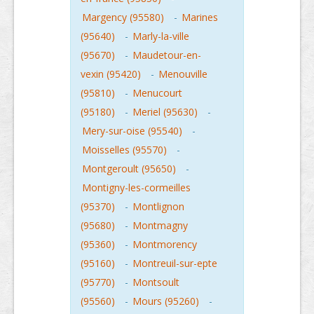
Margency (95580)
-
Marines
(95640)
-
Marly-la-ville
(95670)
-
Maudetour-en-
vexin (95420)
-
Menouville
(95810)
-
Menucourt
(95180)
-
Meriel (95630)
-
Mery-sur-oise (95540)
-
Moisselles (95570)
-
Montgeroult (95650)
-
Montigny-les-cormeilles
(95370)
-
Montlignon
(95680)
-
Montmagny
(95360)
-
Montmorency
(95160)
-
Montreuil-sur-epte
(95770)
-
Montsoult
(95560)
-
Mours (95260)
-