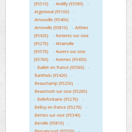
(95510)
-
Andilly (95580)
-
Argenteuil (95100)
-
Arnouville (95400)
-
Arronville (95810)
-
Arthies
(95420)
-
Asnieres-sur-oise
(95270)
-
Attainville
(95570)
-
Auvers-sur-oise
(95760)
-
Avernes (95450)
-
Baillet-en-france (95560)
-
Banthelu (95420)
-
Beauchamp (95250)
-
Beaumont-sur-oise (95260)
-
Bellefontaine (95270)
-
Belloy-en-france (95270)
-
Bernes-sur-oise (95340)
-
Berville (95810)
-
Bessancourt (95550)
-