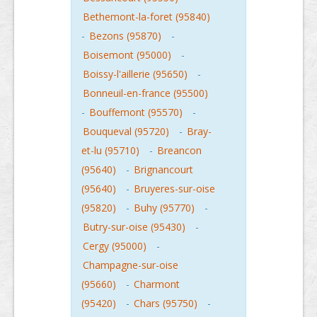
Bethemont-la-foret (95840)
-
Bezons (95870)
-
Boisemont (95000)
-
Boissy-l'aillerie (95650)
-
Bonneuil-en-france (95500)
-
Bouffemont (95570)
-
Bouqueval (95720)
-
Bray-
et-lu (95710)
-
Breancon
(95640)
-
Brignancourt
(95640)
-
Bruyeres-sur-oise
(95820)
-
Buhy (95770)
-
Butry-sur-oise (95430)
-
Cergy (95000)
-
Champagne-sur-oise
(95660)
-
Charmont
(95420)
-
Chars (95750)
-