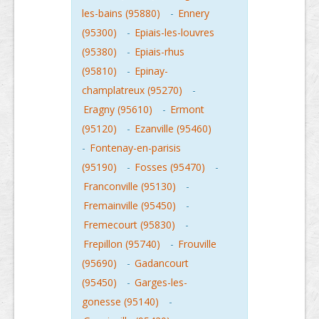
les-bains (95880)
-
Ennery
(95300)
-
Epiais-les-louvres
(95380)
-
Epiais-rhus
(95810)
-
Epinay-
champlatreux (95270)
-
Eragny (95610)
-
Ermont
(95120)
-
Ezanville (95460)
-
Fontenay-en-parisis
(95190)
-
Fosses (95470)
-
Franconville (95130)
-
Fremainville (95450)
-
Fremecourt (95830)
-
Frepillon (95740)
-
Frouville
(95690)
-
Gadancourt
(95450)
-
Garges-les-
gonesse (95140)
-