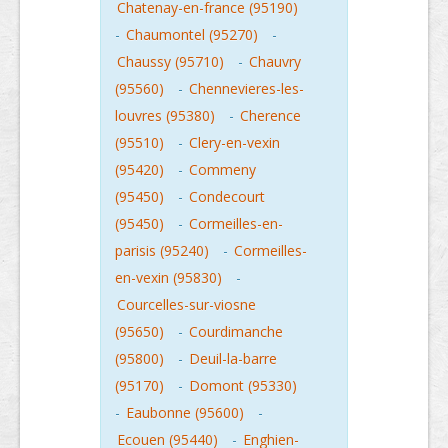
Chatenay-en-france (95190)
-
Chaumontel (95270)
-
Chaussy (95710)
-
Chauvry
(95560)
-
Chennevieres-les-
louvres (95380)
-
Cherence
(95510)
-
Clery-en-vexin
(95420)
-
Commeny
(95450)
-
Condecourt
(95450)
-
Cormeilles-en-
parisis (95240)
-
Cormeilles-
en-vexin (95830)
-
Courcelles-sur-viosne
(95650)
-
Courdimanche
(95800)
-
Deuil-la-barre
(95170)
-
Domont (95330)
-
Eaubonne (95600)
-
Ecouen (95440)
-
Enghien-