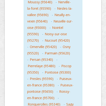
Moussy (95640)
-
Nerville-
la-foret (95590)
-
Nesles-la-
vallee (95690)
-
Neuilly-en-
vexin (95640)
-
Neuville-sur-
oise (95000)
-
Nointel
(95590)
-
Noisy-sur-oise
(95270)
-
Nucourt (95420)
-
Omerville (95420)
-
Osny
(95520)
-
Parmain (95620)
-
Persan (95340)
-
Pierrelaye (95480)
-
Piscop
(95350)
-
Pontoise (95300)
-
Presles (95590)
-
Puiseux-
en-france (95380)
-
Puiseux-
pontoise (95650)
-
Roissy-
en-france (95700)
-
Ronquerolles (95340)
-
Sagy