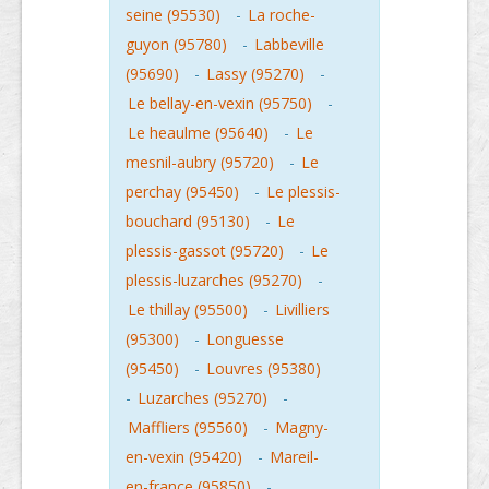
seine (95530)
-
La roche-
guyon (95780)
-
Labbeville
(95690)
-
Lassy (95270)
-
Le bellay-en-vexin (95750)
-
Le heaulme (95640)
-
Le
mesnil-aubry (95720)
-
Le
perchay (95450)
-
Le plessis-
bouchard (95130)
-
Le
plessis-gassot (95720)
-
Le
plessis-luzarches (95270)
-
Le thillay (95500)
-
Livilliers
(95300)
-
Longuesse
(95450)
-
Louvres (95380)
-
Luzarches (95270)
-
Maffliers (95560)
-
Magny-
en-vexin (95420)
-
Mareil-
en-france (95850)
-