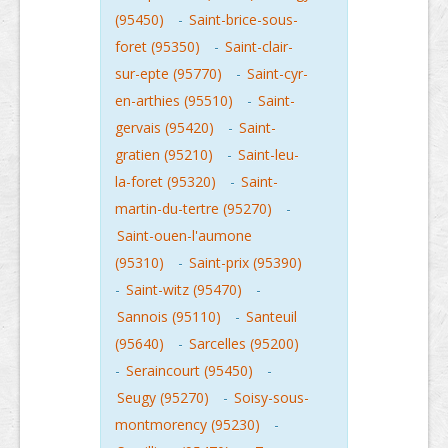
(95450)
-
Saint-brice-sous-
foret (95350)
-
Saint-clair-
sur-epte (95770)
-
Saint-cyr-
en-arthies (95510)
-
Saint-
gervais (95420)
-
Saint-
gratien (95210)
-
Saint-leu-
la-foret (95320)
-
Saint-
martin-du-tertre (95270)
-
Saint-ouen-l'aumone
(95310)
-
Saint-prix (95390)
-
Saint-witz (95470)
-
Sannois (95110)
-
Santeuil
(95640)
-
Sarcelles (95200)
-
Seraincourt (95450)
-
Seugy (95270)
-
Soisy-sous-
montmorency (95230)
-