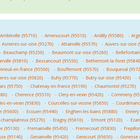
Ambleville (95710)
-
Amenucourt (95510)
-
Andilly (95580)
-
Arge
-
Asnieres-sur-oise (95270)
-
Attainville (95570)
-
Auvers-sur-oise 
-
Beauchamp (95250)
-
Beaumont-sur-oise (95260)
-
Bellefontai
erville (95810)
-
Bessancourt (95550)
-
Bethemont-la-foret (95840
nneuil-en-france (95500)
-
Bouffemont (95570)
-
Bouqueval (9572
eres-sur-oise (95820)
-
Buhy (95770)
-
Butry-sur-oise (95430)
-
ars (95750)
-
Chatenay-en-france (95190)
-
Chaumontel (95270)
380)
-
Cherence (95510)
-
Clery-en-vexin (95420)
-
Commeny (95
les-en-vexin (95830)
-
Courcelles-sur-viosne (95650)
-
Courdimanc
 (95600)
-
Ecouen (95440)
-
Enghien-les-bains (95880)
-
Ennery
-champlatreux (95270)
-
Eragny (95610)
-
Ermont (95120)
-
Ezan
le (95130)
-
Fremainville (95450)
-
Fremecourt (95830)
-
Frepillo
sse (95140)
-
Genainville (95420)
-
Genicourt (95650)
-
Gonesse 