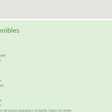
onibles
exin
n
n
xin
in
n
mi rat puces punaises mouche Guiry-en-vexin