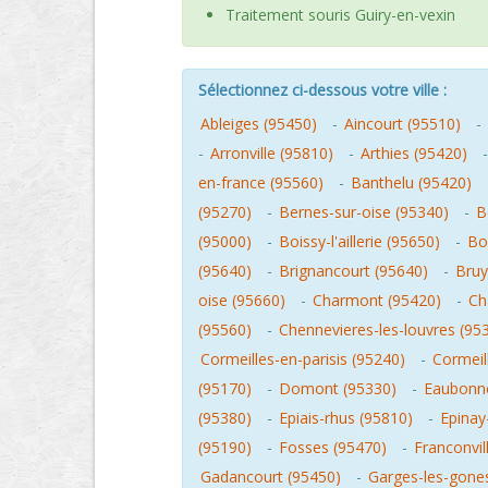
Traitement souris Guiry-en-vexin
Sélectionnez ci-dessous votre ville :
Ableiges (95450)
-
Aincourt (95510)
-
-
Arronville (95810)
-
Arthies (95420)
en-france (95560)
-
Banthelu (95420)
(95270)
-
Bernes-sur-oise (95340)
-
B
(95000)
-
Boissy-l'aillerie (95650)
-
Bo
(95640)
-
Brignancourt (95640)
-
Bruy
oise (95660)
-
Charmont (95420)
-
Ch
(95560)
-
Chennevieres-les-louvres (95
Cormeilles-en-parisis (95240)
-
Cormeil
(95170)
-
Domont (95330)
-
Eaubonne
(95380)
-
Epiais-rhus (95810)
-
Epinay
(95190)
-
Fosses (95470)
-
Franconvil
Gadancourt (95450)
-
Garges-les-gone