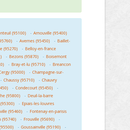
nteuil (95100)
-
Arnouville (95400)
(95760)
-
Avernes (95450)
-
Baillet-
ne (95270)
-
Belloy-en-france
)
-
Bezons (95870)
-
Boisemont
0)
-
Bray-et-lu (95710)
-
Breancon
Cergy (95000)
-
Champagne-sur-
-
Chaussy (95710)
-
Chauvry
450)
-
Condecourt (95450)
-
he (95800)
-
Deuil-la-barre
 (95300)
-
Epiais-les-louvres
ville (95460)
-
Fontenay-en-parisis
n (95740)
-
Frouville (95690)
-
(95500)
-
Goussainville (95190)
-