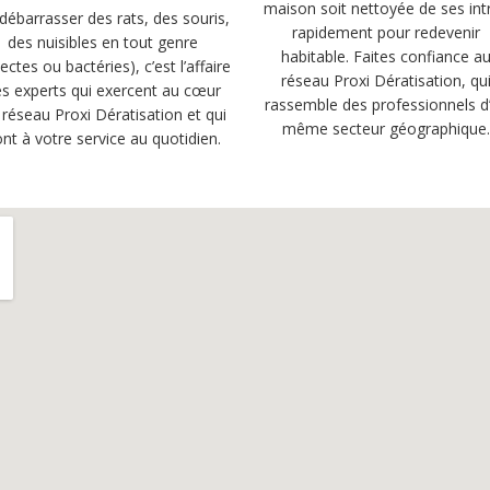
maison soit nettoyée de ses int
débarrasser des rats, des souris,
rapidement pour redevenir
des nuisibles en tout genre
habitable. Faites confiance a
sectes ou bactéries), c’est l’affaire
réseau Proxi Dératisation, qu
s experts qui exercent au cœur
rassemble des professionnels d
 réseau Proxi Dératisation et qui
même secteur géographique
nt à votre service au quotidien.