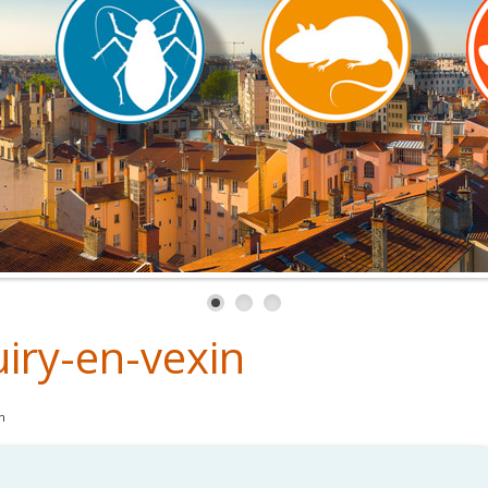
uiry-en-vexin
n