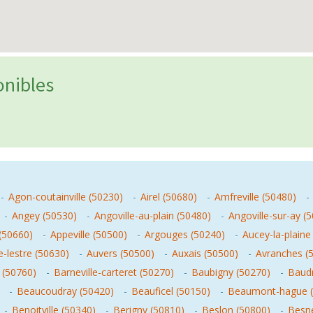
onibles
-
Agon-coutainville (50230)
-
Airel (50680)
-
Amfreville (50480)
-
-
Angey (50530)
-
Angoville-au-plain (50480)
-
Angoville-sur-ay (
 (50660)
-
Appeville (50500)
-
Argouges (50240)
-
Aucey-la-plaine
e-lestre (50630)
-
Auvers (50500)
-
Auxais (50500)
-
Avranches (
 (50760)
-
Barneville-carteret (50270)
-
Baubigny (50270)
-
Baudr
-
Beaucoudray (50420)
-
Beauficel (50150)
-
Beaumont-hague (
-
Benoitville (50340)
-
Berigny (50810)
-
Beslon (50800)
-
Besne