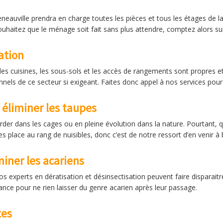
eauville prendra en charge toutes les pièces et tous les étages de la 
uhaitez que le ménage soit fait sans plus attendre, comptez alors sur
ation
les cuisines, les sous-sols et les accès de rangements sont propres et s
els de ce secteur si exigeant. Faites donc appel à nos services pour
 éliminer les taupes
er dans les cages ou en pleine évolution dans la nature. Pourtant, qu
les place au rang de nuisibles, donc c’est de notre ressort d’en venir à 
iner les acariens
os experts en dératisation et désinsectisation peuvent faire disparait
nce pour ne rien laisser du genre acarien après leur passage.
tes