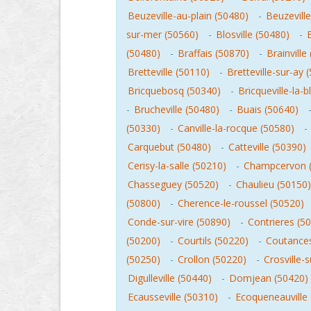
Beuzeville-au-plain (50480)
-
Beuzeville
sur-mer (50560)
-
Blosville (50480)
-
(50480)
-
Braffais (50870)
-
Brainville
Bretteville (50110)
-
Bretteville-sur-ay 
Bricquebosq (50340)
-
Bricqueville-la-
-
Brucheville (50480)
-
Buais (50640)
(50330)
-
Canville-la-rocque (50580)
-
Carquebut (50480)
-
Catteville (50390)
Cerisy-la-salle (50210)
-
Champcervon 
Chasseguey (50520)
-
Chaulieu (50150)
(50800)
-
Cherence-le-roussel (50520)
Conde-sur-vire (50890)
-
Contrieres (5
(50200)
-
Courtils (50220)
-
Coutances
(50250)
-
Crollon (50220)
-
Crosville-
Digulleville (50440)
-
Domjean (50420)
Ecausseville (50310)
-
Ecoqueneauville