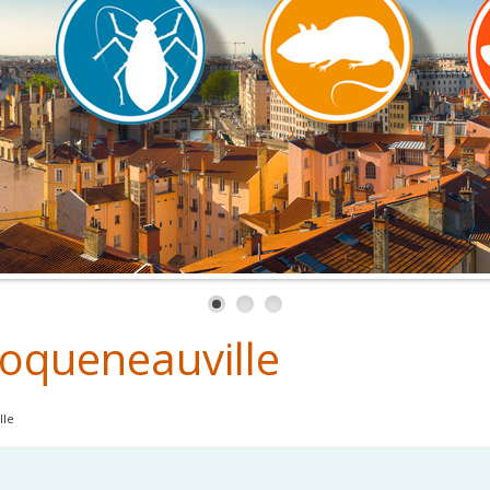
coqueneauville
lle