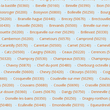
-la-bastille (50360)
-
Bieville (50160)
-
Biniville (50390)
-
Bion (5
Boisroger (50200)
-
Boisyvon (50800)
-
Bolleville (50250)
-
Bourg
 (50200)
-
Branville-hague (50440)
-
Brecey (50670)
-
Brectouvill
(50430)
-
Breuville (50260)
-
Brevands (50500)
-
Breville-sur-mer
blouette (50200)
-
Bricqueville-sur-mer (50290)
-
Brillevast (50330)
-
Cambernon (50200)
-
Cametours (50570)
-
Camprond (50210)
Carantilly (50570)
-
Carentan (50500)
-
Carnet (50240)
-
Carnevil
-
Catz (50500)
-
Cavigny (50620)
-
Ceaux (50220)
-
Cerences (
(50320)
-
Champcey (50530)
-
Champeaux (50530)
-
Champrepus
-
Chavoy (50870)
-
Chef-du-pont (50480)
-
Cherbourg-octeville 
-
Chevreville (50600)
-
Chevry (50420)
-
Clitourps (50330)
-
Coig
0660)
-
Cosqueville (50330)
-
Coudeville-sur-mer (50290)
-
Coulou
 (50200)
-
Couvains (50680)
-
Couville (50690)
-
Crasville (50630
sur-douve (50360)
-
Cuves (50670)
-
Dangy (50750)
-
Denneville 
-
Donville-les-bains (50350)
-
Doville (50250)
-
Dragey-ronthon 
 (50480)
-
Eculleville (50440)
-
Emondeville (50310)
-
Equeurdrevil