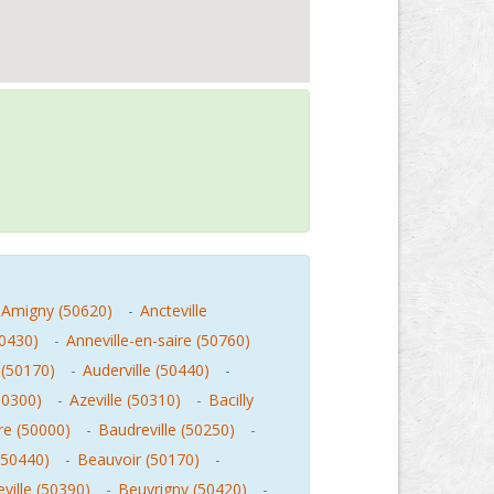
Amigny (50620)
-
Ancteville
50430)
-
Anneville-en-saire (50760)
 (50170)
-
Auderville (50440)
-
50300)
-
Azeville (50310)
-
Bacilly
e (50000)
-
Baudreville (50250)
-
50440)
-
Beauvoir (50170)
-
ville (50390)
-
Beuvrigny (50420)
-