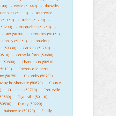
0140)
-
Biville (50440)
-
Blainville-
uenolles (50800)
-
Boutteville
e (50160)
-
Brehal (50290)
-
 (50290)
-
Bricquebec (50260)
-
-
Brix (50700)
-
Brouains (50150)
-
Canisy (50860)
-
Canteloup
le (50330)
-
Carolles (50740)
-
50510)
-
Cerisy-la-foret (50680)
-
 (50800)
-
Chanteloup (50510)
-
(50100)
-
Cherence-le-heron
ny (50250)
-
Colomby (50700)
-
vray-boisbenatre (50670)
-
Courcy
)
-
Creances (50710)
-
Cretteville
(50580)
-
Digosville (50110)
-
(50530)
-
Ducey (50220)
-
le-hainneville (50120)
-
Equilly