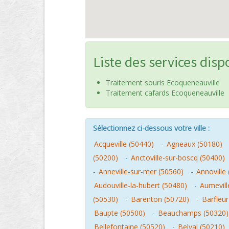
Liste des services disp
Traitement souris Ecoqueneauville
Traitement cafards Ecoqueneauville
Sélectionnez ci-dessous votre ville :
Acqueville (50440)
-
Agneaux (50180)
(50200)
-
Anctoville-sur-boscq (50400)
-
Anneville-sur-mer (50560)
-
Annoville
Audouville-la-hubert (50480)
-
Aumevill
(50530)
-
Barenton (50720)
-
Barfleur
Baupte (50500)
-
Beauchamps (50320)
Bellefontaine (50520)
-
Belval (50210)