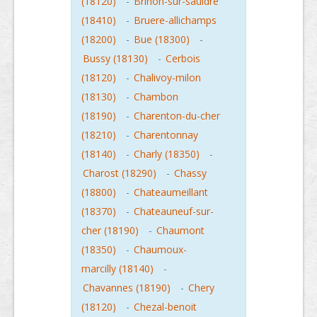
(18120)
-
Brinon-sur-sauldre
(18410)
-
Bruere-allichamps
(18200)
-
Bue (18300)
-
Bussy (18130)
-
Cerbois
(18120)
-
Chalivoy-milon
(18130)
-
Chambon
(18190)
-
Charenton-du-cher
(18210)
-
Charentonnay
(18140)
-
Charly (18350)
-
Charost (18290)
-
Chassy
(18800)
-
Chateaumeillant
(18370)
-
Chateauneuf-sur-
cher (18190)
-
Chaumont
(18350)
-
Chaumoux-
marcilly (18140)
-
Chavannes (18190)
-
Chery
(18120)
-
Chezal-benoit