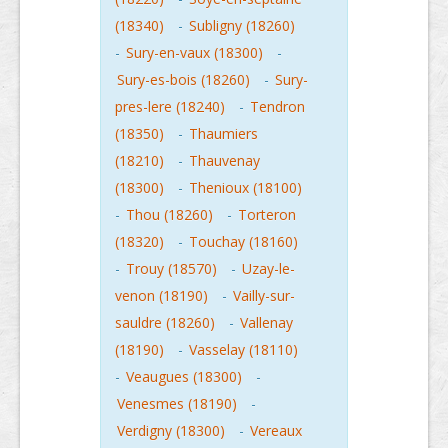
(18340)
-
Subligny (18260)
-
Sury-en-vaux (18300)
-
Sury-es-bois (18260)
-
Sury-
pres-lere (18240)
-
Tendron
(18350)
-
Thaumiers
(18210)
-
Thauvenay
(18300)
-
Thenioux (18100)
-
Thou (18260)
-
Torteron
(18320)
-
Touchay (18160)
-
Trouy (18570)
-
Uzay-le-
venon (18190)
-
Vailly-sur-
sauldre (18260)
-
Vallenay
(18190)
-
Vasselay (18110)
-
Veaugues (18300)
-
Venesmes (18190)
-
Verdigny (18300)
-
Vereaux