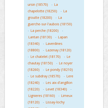
ursin (18570)
-
La
chapelotte (18250)
-
La
groutte (18200)
-
La
guerche-sur-l'aubois (18150)
-
La perche (18200)
-
Lantan (18130)
-
Lapan
(18340)
-
Laverdines
(18800)
-
Lazenay (18120)
-
Le chatelet (18170)
-
Le
chautay (18150)
-
Le noyer
(18260)
-
Le pondy (18210)
-
Le subdray (18570)
-
Lere
(18240)
-
Les aix-d'angillon
(18220)
-
Levet (18340)
-
Lignieres (18160)
-
Limeux
(18120)
-
Lissay-lochy