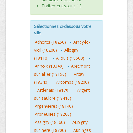
Traitement souris 18
Sélectionnez ci-dessous votre
ville :
Acheres (18250)
-
Ainay-le-
vieil (18200)
-
Allogny
(18110)
-
Allouis (18500)
-
Annoix (18340)
-
Apremont-
sur-allier (18150)
-
Arcay
(18340)
-
Arcomps (18200)
-
Ardenais (18170)
-
Argent-
sur-sauldre (18410)
-
Argenvieres (18140)
-
Arpheuilles (18200)
-
Assigny (18260)
-
Aubigny-
sur-nere (18700)
-
Aubinges