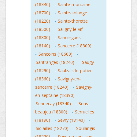
(18340)
-
Sainte-montaine
(18700)
-
Sainte-solange
(18220)
-
Sainte-thorette
(18500)
-
Saligny-le-vif
(18800)
-
Sancergues
(18140)
-
Sancerre (18300)
-
Sancoins (18600)
-
Santranges (18240)
-
Saugy
(18290)
-
Saulzais-le-potier
(18360)
-
Savigny-en-
sancerre (18240)
-
Savigny-
en-septaine (18390)
-
Sennecay (18340)
-
Sens-
beaujeu (18300)
-
Serruelles
(18190)
-
Sevry (18140)
-
Sidiailles (18270)
-
Soulangis
(18220)
-
Soye-en-septaine