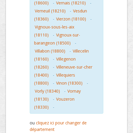
(18600)
-
Vernais (18210)
-
Verneuil (18210)
-
Vesdun
(18360)
-
Vierzon (18100)
-
Vignoux-sous-les-aix
(18110)
-
Vignoux-sur-
barangeon (18500)
-
Villabon (18800)
-
Villecelin
(18160)
-
Villegenon
(18260)
-
Villeneuve-sur-cher
(18400)
-
Villequiers
(18800)
-
Vinon (18300)
-
Vorly (18340)
-
Vornay
(18130)
-
Vouzeron
(18330)
-
ou
cliquez ici pour changer de
département