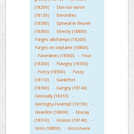
(18200)
-
Dun-sur-auron
(18130)
-
Ennordres
(18380)
-
Epineuil-le-fleuriel
(18360)
-
Etrechy (18800)
-
Farges-allichamps (18200)
-
Farges-en-septaine (18800)
-
Faverdines (18360)
-
Feux
(18300)
-
Flavigny (18350)
-
Foecy (18500)
-
Fussy
(18110)
-
Gardefort
(18300)
-
Garigny (18140)
-
Genouilly (18310)
-
Germigny-l'exempt (18150)
-
Givardon (18600)
-
Gracay
(18310)
-
Groises (18140)
-
Gron (18800)
-
Grossouvre