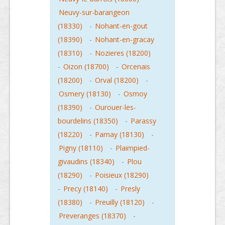
Neuvy-sur-barangeon
(18330)
-
Nohant-en-gout
(18390)
-
Nohant-en-gracay
(18310)
-
Nozieres (18200)
-
Oizon (18700)
-
Orcenais
(18200)
-
Orval (18200)
-
Osmery (18130)
-
Osmoy
(18390)
-
Ourouer-les-
bourdelins (18350)
-
Parassy
(18220)
-
Parnay (18130)
-
Pigny (18110)
-
Plaimpied-
givaudins (18340)
-
Plou
(18290)
-
Poisieux (18290)
-
Precy (18140)
-
Presly
(18380)
-
Preuilly (18120)
-
Preveranges (18370)
-