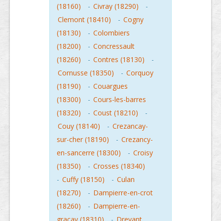
(18160)
-
Civray (18290)
-
Clemont (18410)
-
Cogny
(18130)
-
Colombiers
(18200)
-
Concressault
(18260)
-
Contres (18130)
-
Cornusse (18350)
-
Corquoy
(18190)
-
Couargues
(18300)
-
Cours-les-barres
(18320)
-
Coust (18210)
-
Couy (18140)
-
Crezancay-
sur-cher (18190)
-
Crezancy-
en-sancerre (18300)
-
Croisy
(18350)
-
Crosses (18340)
-
Cuffy (18150)
-
Culan
(18270)
-
Dampierre-en-crot
(18260)
-
Dampierre-en-
gracay (18310)
-
Drevant