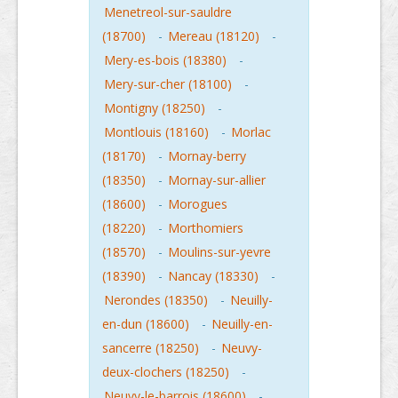
Menetreol-sur-sauldre
(18700)
-
Mereau (18120)
-
Mery-es-bois (18380)
-
Mery-sur-cher (18100)
-
Montigny (18250)
-
Montlouis (18160)
-
Morlac
(18170)
-
Mornay-berry
(18350)
-
Mornay-sur-allier
(18600)
-
Morogues
(18220)
-
Morthomiers
(18570)
-
Moulins-sur-yevre
(18390)
-
Nancay (18330)
-
Nerondes (18350)
-
Neuilly-
en-dun (18600)
-
Neuilly-en-
sancerre (18250)
-
Neuvy-
deux-clochers (18250)
-
Neuvy-le-barrois (18600)
-