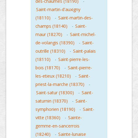
des-chaumes (18190)
-
Saint-martin-d'auxigny
(18110)
-
Saint-martin-des-
champs (18140)
-
Saint-
maur (18270)
-
Saint-michel-
de-volangis (18390)
-
Saint-
outrille (18310)
-
Saint-palais
(18110)
-
Saint-pierre-les-
bois (18170)
-
Saint-pierre-
les-etieux (18210)
-
Saint-
priest-la-marche (18370)
-
Saint-satur (18300)
-
Saint-
saturnin (18370)
-
Saint-
symphorien (18190)
-
Saint-
vitte (18360)
-
Sainte-
gemme-en-sancerrois
(18240)
-
Sainte-lunaise