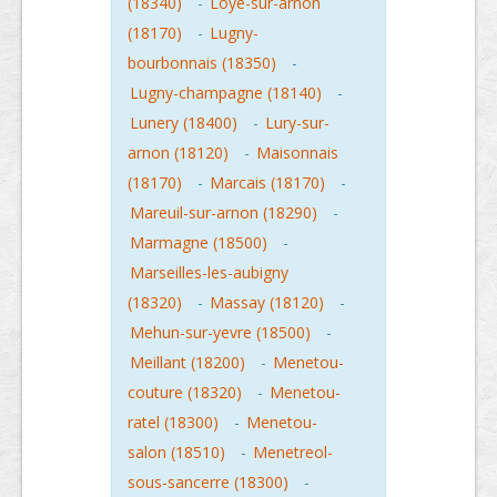
(18340)
-
Loye-sur-arnon
(18170)
-
Lugny-
bourbonnais (18350)
-
Lugny-champagne (18140)
-
Lunery (18400)
-
Lury-sur-
arnon (18120)
-
Maisonnais
(18170)
-
Marcais (18170)
-
Mareuil-sur-arnon (18290)
-
Marmagne (18500)
-
Marseilles-les-aubigny
(18320)
-
Massay (18120)
-
Mehun-sur-yevre (18500)
-
Meillant (18200)
-
Menetou-
couture (18320)
-
Menetou-
ratel (18300)
-
Menetou-
salon (18510)
-
Menetreol-
sous-sancerre (18300)
-