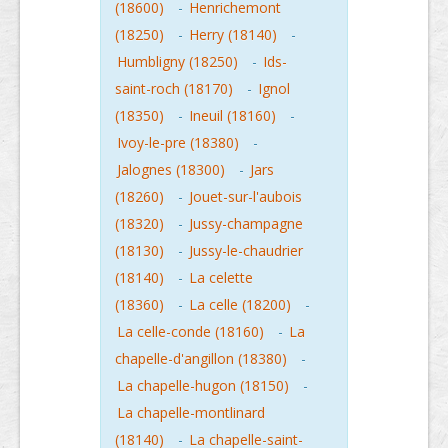
(18600)
-
Henrichemont
(18250)
-
Herry (18140)
-
Humbligny (18250)
-
Ids-
saint-roch (18170)
-
Ignol
(18350)
-
Ineuil (18160)
-
Ivoy-le-pre (18380)
-
Jalognes (18300)
-
Jars
(18260)
-
Jouet-sur-l'aubois
(18320)
-
Jussy-champagne
(18130)
-
Jussy-le-chaudrier
(18140)
-
La celette
(18360)
-
La celle (18200)
-
La celle-conde (18160)
-
La
chapelle-d'angillon (18380)
-
La chapelle-hugon (18150)
-
La chapelle-montlinard
(18140)
-
La chapelle-saint-