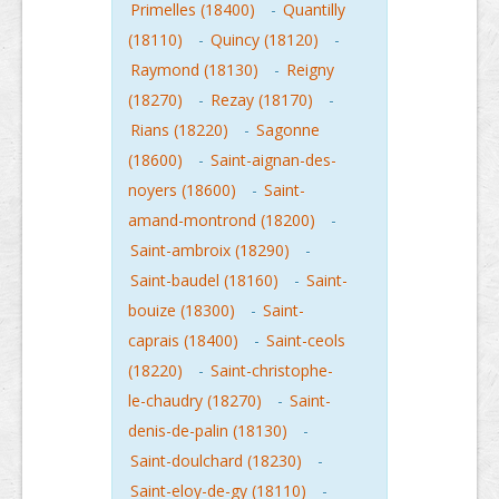
Primelles (18400)
-
Quantilly
(18110)
-
Quincy (18120)
-
Raymond (18130)
-
Reigny
(18270)
-
Rezay (18170)
-
Rians (18220)
-
Sagonne
(18600)
-
Saint-aignan-des-
noyers (18600)
-
Saint-
amand-montrond (18200)
-
Saint-ambroix (18290)
-
Saint-baudel (18160)
-
Saint-
bouize (18300)
-
Saint-
caprais (18400)
-
Saint-ceols
(18220)
-
Saint-christophe-
le-chaudry (18270)
-
Saint-
denis-de-palin (18130)
-
Saint-doulchard (18230)
-
Saint-eloy-de-gy (18110)
-