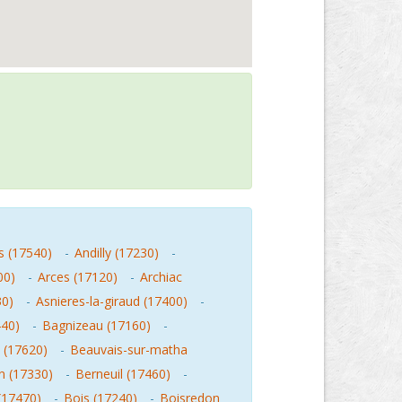
s (17540)
-
Andilly (17230)
-
00)
-
Arces (17120)
-
Archiac
30)
-
Asnieres-la-giraud (17400)
-
440)
-
Bagnizeau (17160)
-
 (17620)
-
Beauvais-sur-matha
n (17330)
-
Berneuil (17460)
-
(17470)
-
Bois (17240)
-
Boisredon