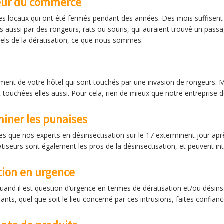
teur du commerce
 locaux qui ont été fermés pendant des années. Des mois suffisent à
 aussi par des rongeurs, rats ou souris, qui auraient trouvé un passa
els de la dératisation, ce que nous sommes.
ent de votre hôtel qui sont touchés par une invasion de rongeurs. Mais
 touchées elles aussi. Pour cela, rien de mieux que notre entreprise de
miner les punaises
les que nos experts en désinsectisation sur le 17 exterminent jour apr
iseurs sont également les pros de la désinsectisation, et peuvent inte
tion en urgence
 quand il est question d’urgence en termes de dératisation et/ou dési
s, quel que soit le lieu concerné par ces intrusions, faites confianc