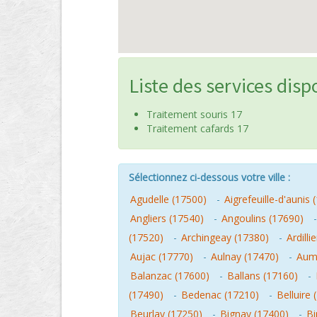
Liste des services disp
Traitement souris 17
Traitement cafards 17
Sélectionnez ci-dessous votre ville :
Agudelle (17500)
-
Aigrefeuille-d'aunis 
Angliers (17540)
-
Angoulins (17690)
(17520)
-
Archingeay (17380)
-
Ardilli
Aujac (17770)
-
Aulnay (17470)
-
Aum
Balanzac (17600)
-
Ballans (17160)
-
(17490)
-
Bedenac (17210)
-
Belluire 
Beurlay (17250)
-
Bignay (17400)
-
Bi