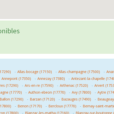
onibles
(17290)
-
Allas-bocage (17150)
-
Allas-champagne (17500)
-
Anai
-
Annepont (17350)
-
Annezay (17380)
-
Antezant-la-chapelle (174
eres (17290)
-
Ars-en-re (17590)
-
Arthenac (17520)
-
Arvert (175
agne (17770)
-
Authon-ebeon (17770)
-
Avy (17800)
-
Aytre (17
Ballon (17290)
-
Barzan (17120)
-
Bazauges (17490)
-
Beaugeay
(17800)
-
Benon (17170)
-
Bercloux (17770)
-
Bernay-saint-marti
ron (17800)
-
Blanzac-les-matha (17160)
-
Blanzay-sur-boutonne 