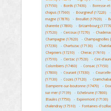
(17150)
-
Bords (17430)
-
Boresse-et
chapus (17560)
-
Bourgneuf (17220)
magne (17870)
-
Breuillet (17920)
-
B
charente (17800)
-
Brizambourg (17770
(17520)
-
Cercoux (17270)
-
Chadenac
Champagne (17620)
-
Champagnolles 
(17230)
-
Chartuzac (17130)
-
Chatela
Chepniers (17210)
-
Cherac (17610)
-
(17510)
-
Cierzac (17520)
-
Cire-d'aun
Colombiers (17460)
-
Consac (17150)
(17800)
-
Courant (17330)
-
Courcelle
(17130)
-
Cozes (17120)
-
Cramchaba
Dampierre-sur-boutonne (17470)
-
Doe
sur-mer (17139)
-
Echebrune (17800)
Etaules (17750)
-
Expiremont (17130)
chalendray (17510)
-
Fontaines-d'ozilla