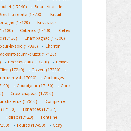
ouhet (17540)
-
Bourcefranc-le-
Breuil-la-reorte (17700)
-
Breuil-
ortagne (17120)
-
Brives-sur-
(17100)
-
Cabariot (17430)
-
Celles
c (17130)
-
Champagnac (17500)
-
-sur-la-soie (17380)
-
Charron
ac-saint-seurin-d'uzet (17120)
-
)
-
Chevanceaux (17210)
-
Chives
Clion (17240)
-
Coivert (17330)
-
orme-royal (17600)
-
Coulonges
7100)
-
Courpignac (17130)
-
Coux
0)
-
Croix-chapeau (17220)
-
ur-charente (17610)
-
Dompierre-
 (17120)
-
Esnandes (17137)
-
-
Floirac (17120)
-
Fontaine-
7290)
-
Fouras (17450)
-
Geay