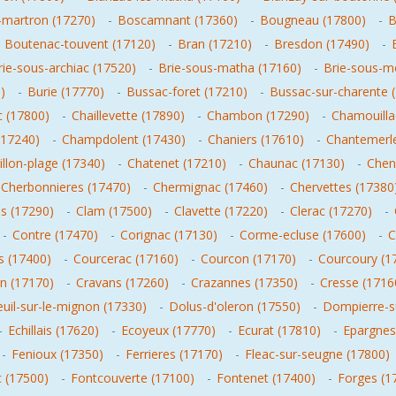
-martron (17270)
-
Boscamnant (17360)
-
Bougneau (17800)
-
B
-
Boutenac-touvent (17120)
-
Bran (17210)
-
Bresdon (17490)
-
rie-sous-archiac (17520)
-
Brie-sous-matha (17160)
-
Brie-sous-m
)
-
Burie (17770)
-
Bussac-foret (17210)
-
Bussac-sur-charente 
 (17800)
-
Chaillevette (17890)
-
Chambon (17290)
-
Chamouilla
(17240)
-
Champdolent (17430)
-
Chaniers (17610)
-
Chantemerle
illon-plage (17340)
-
Chatenet (17210)
-
Chaunac (17130)
-
Chen
Cherbonnieres (17470)
-
Chermignac (17460)
-
Chervettes (17380
is (17290)
-
Clam (17500)
-
Clavette (17220)
-
Clerac (17270)
-
-
Contre (17470)
-
Corignac (17130)
-
Corme-ecluse (17600)
-
C
s (17400)
-
Courcerac (17160)
-
Courcon (17170)
-
Courcoury (1
n (17170)
-
Cravans (17260)
-
Crazannes (17350)
-
Cresse (1716
uil-sur-le-mignon (17330)
-
Dolus-d'oleron (17550)
-
Dompierre-s
-
Echillais (17620)
-
Ecoyeux (17770)
-
Ecurat (17810)
-
Epargnes
-
Fenioux (17350)
-
Ferrieres (17170)
-
Fleac-sur-seugne (17800)
c (17500)
-
Fontcouverte (17100)
-
Fontenet (17400)
-
Forges (1