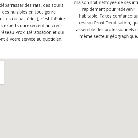
maison soit nettoyée de ses int
débarrasser des rats, des souris,
rapidement pour redevenir
des nuisibles en tout genre
habitable. Faites confiance a
sectes ou bactéries), c’est l’affaire
réseau Proxi Dératisation, qu
s experts qui exercent au cœur
rassemble des professionnels d
 réseau Proxi Dératisation et qui
même secteur géographique
nt à votre service au quotidien.