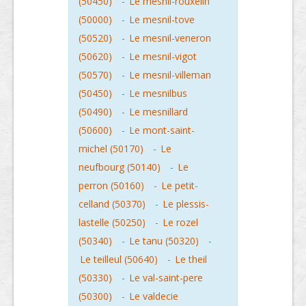
(50450)
-
Le mesnil-rouxelin
(50000)
-
Le mesnil-tove
(50520)
-
Le mesnil-veneron
(50620)
-
Le mesnil-vigot
(50570)
-
Le mesnil-villeman
(50450)
-
Le mesnilbus
(50490)
-
Le mesnillard
(50600)
-
Le mont-saint-
michel (50170)
-
Le
neufbourg (50140)
-
Le
perron (50160)
-
Le petit-
celland (50370)
-
Le plessis-
lastelle (50250)
-
Le rozel
(50340)
-
Le tanu (50320)
-
Le teilleul (50640)
-
Le theil
(50330)
-
Le val-saint-pere
(50300)
-
Le valdecie