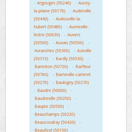
-
Argouges (50240)
-
Aucey-
la-plaine (50170)
-
Auderville
(50440)
-
Audouville-la-
hubert (50480)
-
Aumeville-
lestre (50630)
-
Auvers
(50500)
-
Auxais (50500)
-
Avranches (50300)
-
Azeville
(50310)
-
Bacilly (50530)
-
Barenton (50720)
-
Barfleur
(50760)
-
Barneville-carteret
(50270)
-
Baubigny (50270)
-
Baudre (50000)
-
Baudreville (50250)
-
Baupte (50500)
-
Beauchamps (50320)
-
Beaucoudray (50420)
-
Beauficel (50150)
-