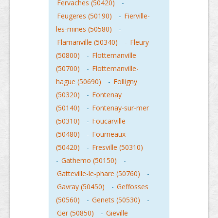
Fervaches (50420)
-
Feugeres (50190)
-
Fierville-
les-mines (50580)
-
Flamanville (50340)
-
Fleury
(50800)
-
Flottemanville
(50700)
-
Flottemanville-
hague (50690)
-
Folligny
(50320)
-
Fontenay
(50140)
-
Fontenay-sur-mer
(50310)
-
Foucarville
(50480)
-
Fourneaux
(50420)
-
Fresville (50310)
-
Gathemo (50150)
-
Gatteville-le-phare (50760)
-
Gavray (50450)
-
Geffosses
(50560)
-
Genets (50530)
-
Ger (50850)
-
Gieville