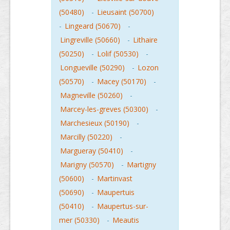
(50480)
-
Lieusaint (50700)
-
Lingeard (50670)
-
Lingreville (50660)
-
Lithaire
(50250)
-
Lolif (50530)
-
Longueville (50290)
-
Lozon
(50570)
-
Macey (50170)
-
Magneville (50260)
-
Marcey-les-greves (50300)
-
Marchesieux (50190)
-
Marcilly (50220)
-
Margueray (50410)
-
Marigny (50570)
-
Martigny
(50600)
-
Martinvast
(50690)
-
Maupertuis
(50410)
-
Maupertus-sur-
mer (50330)
-
Meautis