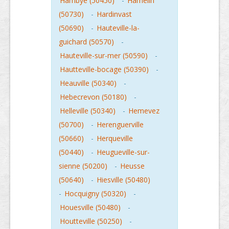
Hambye (50450)
-
Hamelin
(50730)
-
Hardinvast
(50690)
-
Hauteville-la-
guichard (50570)
-
Hauteville-sur-mer (50590)
-
Hautteville-bocage (50390)
-
Heauville (50340)
-
Hebecrevon (50180)
-
Helleville (50340)
-
Hemevez
(50700)
-
Herenguerville
(50660)
-
Herqueville
(50440)
-
Heugueville-sur-
sienne (50200)
-
Heusse
(50640)
-
Hiesville (50480)
-
Hocquigny (50320)
-
Houesville (50480)
-
Houtteville (50250)
-