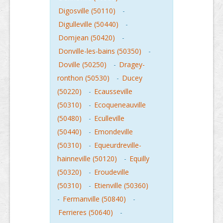
Digosville (50110)
-
Digulleville (50440)
-
Domjean (50420)
-
Donville-les-bains (50350)
-
Doville (50250)
-
Dragey-
ronthon (50530)
-
Ducey
(50220)
-
Ecausseville
(50310)
-
Ecoqueneauville
(50480)
-
Eculleville
(50440)
-
Emondeville
(50310)
-
Equeurdreville-
hainneville (50120)
-
Equilly
(50320)
-
Eroudeville
(50310)
-
Etienville (50360)
-
Fermanville (50840)
-
Ferrieres (50640)
-