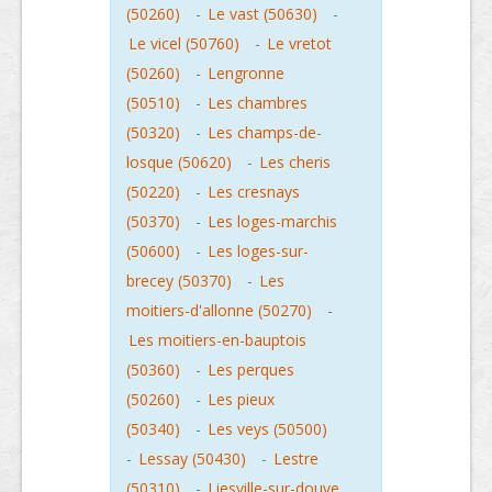
(50260)
-
Le vast (50630)
-
Le vicel (50760)
-
Le vretot
(50260)
-
Lengronne
(50510)
-
Les chambres
(50320)
-
Les champs-de-
losque (50620)
-
Les cheris
(50220)
-
Les cresnays
(50370)
-
Les loges-marchis
(50600)
-
Les loges-sur-
brecey (50370)
-
Les
moitiers-d'allonne (50270)
-
Les moitiers-en-bauptois
(50360)
-
Les perques
(50260)
-
Les pieux
(50340)
-
Les veys (50500)
-
Lessay (50430)
-
Lestre
(50310)
-
Liesville-sur-douve