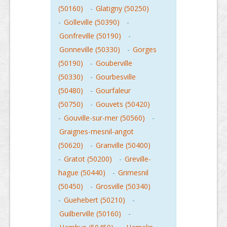
(50160)
-
Glatigny (50250)
-
Golleville (50390)
-
Gonfreville (50190)
-
Gonneville (50330)
-
Gorges
(50190)
-
Gouberville
(50330)
-
Gourbesville
(50480)
-
Gourfaleur
(50750)
-
Gouvets (50420)
-
Gouville-sur-mer (50560)
-
Graignes-mesnil-angot
(50620)
-
Granville (50400)
-
Gratot (50200)
-
Greville-
hague (50440)
-
Grimesnil
(50450)
-
Grosville (50340)
-
Guehebert (50210)
-
Guilberville (50160)
-