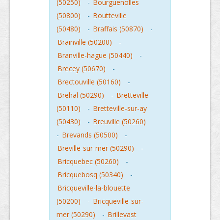
(50250)
-
Bourguenolles
(50800)
-
Boutteville
(50480)
-
Braffais (50870)
-
Brainville (50200)
-
Branville-hague (50440)
-
Brecey (50670)
-
Brectouville (50160)
-
Brehal (50290)
-
Bretteville
(50110)
-
Bretteville-sur-ay
(50430)
-
Breuville (50260)
-
Brevands (50500)
-
Breville-sur-mer (50290)
-
Bricquebec (50260)
-
Bricquebosq (50340)
-
Bricqueville-la-blouette
(50200)
-
Bricqueville-sur-
mer (50290)
-
Brillevast