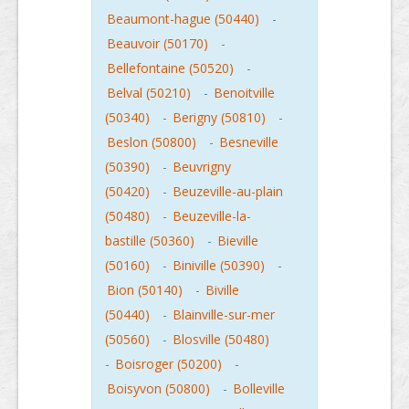
Beaumont-hague (50440)
-
Beauvoir (50170)
-
Bellefontaine (50520)
-
Belval (50210)
-
Benoitville
(50340)
-
Berigny (50810)
-
Beslon (50800)
-
Besneville
(50390)
-
Beuvrigny
(50420)
-
Beuzeville-au-plain
(50480)
-
Beuzeville-la-
bastille (50360)
-
Bieville
(50160)
-
Biniville (50390)
-
Bion (50140)
-
Biville
(50440)
-
Blainville-sur-mer
(50560)
-
Blosville (50480)
-
Boisroger (50200)
-
Boisyvon (50800)
-
Bolleville