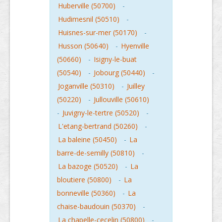
Huberville (50700)
-
Hudimesnil (50510)
-
Huisnes-sur-mer (50170)
-
Husson (50640)
-
Hyenville
(50660)
-
Isigny-le-buat
(50540)
-
Jobourg (50440)
-
Joganville (50310)
-
Juilley
(50220)
-
Jullouville (50610)
-
Juvigny-le-tertre (50520)
-
L'etang-bertrand (50260)
-
La baleine (50450)
-
La
barre-de-semilly (50810)
-
La bazoge (50520)
-
La
bloutiere (50800)
-
La
bonneville (50360)
-
La
chaise-baudouin (50370)
-
La chapelle-cecelin (50800)
-