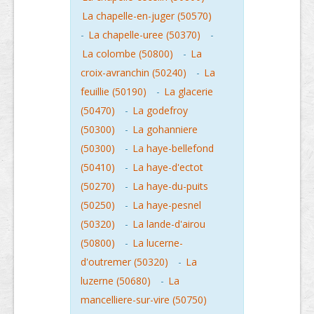
La chapelle-en-juger (50570)
-
La chapelle-uree (50370)
-
La colombe (50800)
-
La
croix-avranchin (50240)
-
La
feuillie (50190)
-
La glacerie
(50470)
-
La godefroy
(50300)
-
La gohanniere
(50300)
-
La haye-bellefond
(50410)
-
La haye-d'ectot
(50270)
-
La haye-du-puits
(50250)
-
La haye-pesnel
(50320)
-
La lande-d'airou
(50800)
-
La lucerne-
d'outremer (50320)
-
La
luzerne (50680)
-
La
mancelliere-sur-vire (50750)