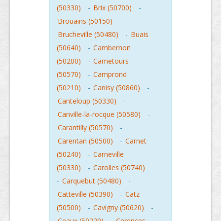
(50330)
-
Brix (50700)
-
Brouains (50150)
-
Brucheville (50480)
-
Buais
(50640)
-
Cambernon
(50200)
-
Cametours
(50570)
-
Camprond
(50210)
-
Canisy (50860)
-
Canteloup (50330)
-
Canville-la-rocque (50580)
-
Carantilly (50570)
-
Carentan (50500)
-
Carnet
(50240)
-
Carneville
(50330)
-
Carolles (50740)
-
Carquebut (50480)
-
Catteville (50390)
-
Catz
(50500)
-
Cavigny (50620)
-
Ceaux (50220)
-
Cerences