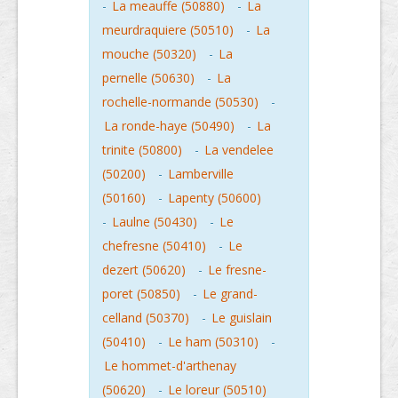
-
La meauffe (50880)
-
La
meurdraquiere (50510)
-
La
mouche (50320)
-
La
pernelle (50630)
-
La
rochelle-normande (50530)
-
La ronde-haye (50490)
-
La
trinite (50800)
-
La vendelee
(50200)
-
Lamberville
(50160)
-
Lapenty (50600)
-
Laulne (50430)
-
Le
chefresne (50410)
-
Le
dezert (50620)
-
Le fresne-
poret (50850)
-
Le grand-
celland (50370)
-
Le guislain
(50410)
-
Le ham (50310)
-
Le hommet-d'arthenay
(50620)
-
Le loreur (50510)