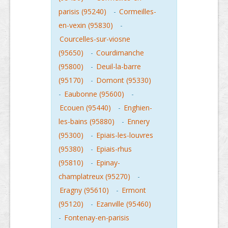
parisis (95240)
-
Cormeilles-
en-vexin (95830)
-
Courcelles-sur-viosne
(95650)
-
Courdimanche
(95800)
-
Deuil-la-barre
(95170)
-
Domont (95330)
-
Eaubonne (95600)
-
Ecouen (95440)
-
Enghien-
les-bains (95880)
-
Ennery
(95300)
-
Epiais-les-louvres
(95380)
-
Epiais-rhus
(95810)
-
Epinay-
champlatreux (95270)
-
Eragny (95610)
-
Ermont
(95120)
-
Ezanville (95460)
-
Fontenay-en-parisis