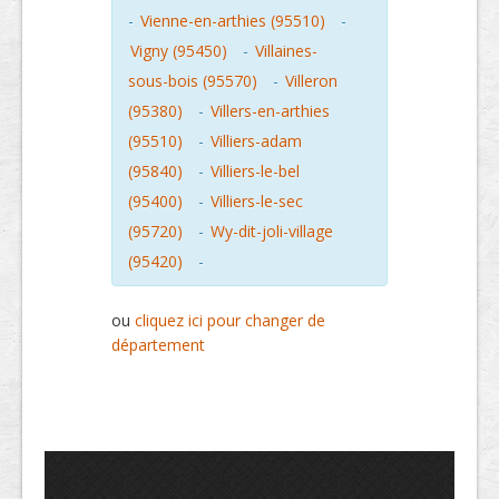
-
Vienne-en-arthies (95510)
-
Vigny (95450)
-
Villaines-
sous-bois (95570)
-
Villeron
(95380)
-
Villers-en-arthies
(95510)
-
Villiers-adam
(95840)
-
Villiers-le-bel
(95400)
-
Villiers-le-sec
(95720)
-
Wy-dit-joli-village
(95420)
-
ou
cliquez ici pour changer de
département