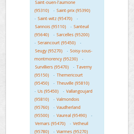
Saint-ouen-l'aumone
(95310)
-
Saint-prix (95390)
-
Saint-witz (95470)
-
Sannois (95110)
-
Santeuil
(95640)
-
Sarcelles (95200)
-
Seraincourt (95450)
-
Seugy (95270)
-
Soisy-sous-
montmorency (95230)
-
Survilliers (95470)
-
Taverny
(95150)
-
Themericourt
(95450)
-
Theuville (95810)
-
Us (95450)
-
Vallangoujard
(95810)
-
Valmondois
(95760)
-
Vaudherland
(95500)
-
Vaureal (95490)
-
Vemars (95470)
-
Vetheuil
(95780)
-
Viarmes (95270)