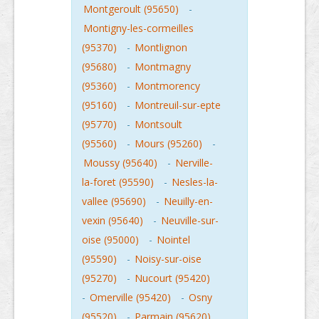
Montgeroult (95650)
-
Montigny-les-cormeilles
(95370)
-
Montlignon
(95680)
-
Montmagny
(95360)
-
Montmorency
(95160)
-
Montreuil-sur-epte
(95770)
-
Montsoult
(95560)
-
Mours (95260)
-
Moussy (95640)
-
Nerville-
la-foret (95590)
-
Nesles-la-
vallee (95690)
-
Neuilly-en-
vexin (95640)
-
Neuville-sur-
oise (95000)
-
Nointel
(95590)
-
Noisy-sur-oise
(95270)
-
Nucourt (95420)
-
Omerville (95420)
-
Osny
(95520)
-
Parmain (95620)