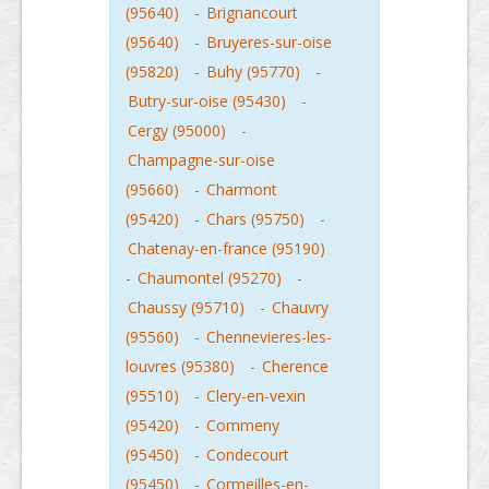
(95640)
-
Brignancourt
(95640)
-
Bruyeres-sur-oise
(95820)
-
Buhy (95770)
-
Butry-sur-oise (95430)
-
Cergy (95000)
-
Champagne-sur-oise
(95660)
-
Charmont
(95420)
-
Chars (95750)
-
Chatenay-en-france (95190)
-
Chaumontel (95270)
-
Chaussy (95710)
-
Chauvry
(95560)
-
Chennevieres-les-
louvres (95380)
-
Cherence
(95510)
-
Clery-en-vexin
(95420)
-
Commeny
(95450)
-
Condecourt
(95450)
-
Cormeilles-en-