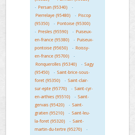
-
Persan (95340)
-
Pierrelaye (95480)
-
Piscop
(95350)
-
Pontoise (95300)
-
Presles (95590)
-
Puiseux-
en-france (95380)
-
Puiseux-
pontoise (95650)
-
Roissy-
en-france (95700)
-
Ronquerolles (95340)
-
Sagy
(95450)
-
Saint-brice-sous-
foret (95350)
-
Saint-clair-
sur-epte (95770)
-
Saint-cyr-
en-arthies (95510)
-
Saint-
gervais (95420)
-
Saint-
gratien (95210)
-
Saint-leu-
la-foret (95320)
-
Saint-
martin-du-tertre (95270)
-