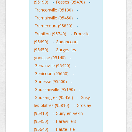
(95190)
-
Fosses (95470)
-
Franconville (95130)
-
Fremainville (95450)
-
Fremecourt (95830)
-
Frepillon (95740)
-
Frouville
(95690)
-
Gadancourt
(95450)
-
Garges-les-
gonesse (95140)
-
Genainville (95420)
-
Genicourt (95650)
-
Gonesse (95500)
-
Goussainville (95190)
-
Gouzangrez (95450)
-
Grisy-
les-platres (95810)
-
Groslay
(95410)
-
Guiry-en-vexin
(95450)
-
Haravilliers
(95640)
-
Haute-isle