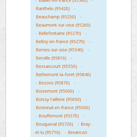
-
Baillet-en-france (95560)
-
Banthelu (95420)
-
Beauchamp (95250)
-
Beaumont-sur-oise (95260)
-
Bellefontaine (95270)
-
Belloy-en-france (95270)
-
Bernes-sur-oise (95340)
-
Berville (95810)
-
Bessancourt (95550)
-
Bethemont-la-foret (95840)
-
Bezons (95870)
-
Boisemont (95000)
-
Boissy-l'aillerie (95650)
-
Bonneuil-en-france (95500)
-
Bouffemont (95570)
-
Bouqueval (95720)
-
Bray-
et-lu (95710)
-
Breancon