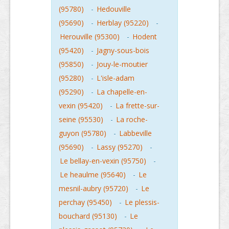
(95780)
-
Hedouville
(95690)
-
Herblay (95220)
-
Herouville (95300)
-
Hodent
(95420)
-
Jagny-sous-bois
(95850)
-
Jouy-le-moutier
(95280)
-
L'isle-adam
(95290)
-
La chapelle-en-
vexin (95420)
-
La frette-sur-
seine (95530)
-
La roche-
guyon (95780)
-
Labbeville
(95690)
-
Lassy (95270)
-
Le bellay-en-vexin (95750)
-
Le heaulme (95640)
-
Le
mesnil-aubry (95720)
-
Le
perchay (95450)
-
Le plessis-
bouchard (95130)
-
Le