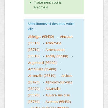
Traitement souris
Arronville
Sélectionnez ci-dessous votre
ville :
Ableiges (95450)
-
Aincourt
(95510)
-
Ambleville
(95710)
-
Amenucourt
(95510)
-
Andilly (95580)
-
Argenteuil (95100)
-
Arnouville (95400)
-
Arronville (95810)
-
Arthies
(95420)
-
Asnieres-sur-oise
(95270)
-
Attainville
(95570)
-
Auvers-sur-oise
(95760)
-
Avernes (95450)