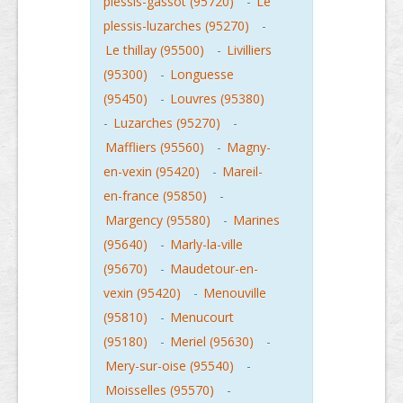
plessis-gassot (95720)
-
Le
plessis-luzarches (95270)
-
Le thillay (95500)
-
Livilliers
(95300)
-
Longuesse
(95450)
-
Louvres (95380)
-
Luzarches (95270)
-
Maffliers (95560)
-
Magny-
en-vexin (95420)
-
Mareil-
en-france (95850)
-
Margency (95580)
-
Marines
(95640)
-
Marly-la-ville
(95670)
-
Maudetour-en-
vexin (95420)
-
Menouville
(95810)
-
Menucourt
(95180)
-
Meriel (95630)
-
Mery-sur-oise (95540)
-
Moisselles (95570)
-