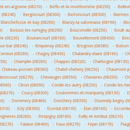
t-en-argonne (08210)
-
Beffu-et-le-morthomme (08250)
-
Bellevi
 (08240)
-
Bergnicourt (08300)
-
Bertoncourt (08300)
-
Biermes 
Blanchefosse-et-bay (08290)
-
Blanzy-la-salonnaise (08190)
-
Blo
0)
-
Bossus-les-rumigny (08290)
-
Bouconville (08250)
-
Boult-au
le (08230)
-
Boutancourt (08160)
-
Bouvellemont (08430)
-
Brec
-sur-bar (08240)
-
Briquenay (08240)
-
Brognon (08380)
-
Bulson 
Cernion (08260)
-
Chagny (08430)
-
Chalandry-elaire (08160)
-
Ch
250)
-
Champlin (08260)
-
Chappes (08220)
-
Charbogne (08130)
-
Chateau-porcien (08360)
-
Chatel-chehery (08250)
-
Chaumont-po
uboncourt (08270)
-
Cheveuges (08350)
-
Chevieres (08250)
-
Ch
08560)
-
Cliron (08090)
-
Conde-les-autry (08250)
-
Conde-les-he
(08270)
-
Coucy (08300)
-
Coulommes-et-marqueny (08130)
-
D
60)
-
Dommery (08460)
-
Donchery (08350)
-
Doumely-begny (0
08310)
-
Ecly (08300)
-
Ecordal (08130)
-
Elan (08160)
-
Escombr
eignieres (08260)
-
Etrepigny (08160)
-
Euilly-et-lombut (08210)
-
(08270)
-
Falaise (08400)
-
Faux (08270)
-
Fepin (08170)
-
Flai