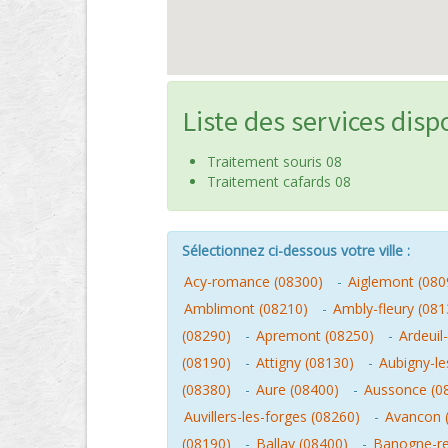
Liste des services disp
Traitement souris 08
Traitement cafards 08
Sélectionnez ci-dessous votre ville :
Acy-romance (08300)
-
Aiglemont (080
Amblimont (08210)
-
Ambly-fleury (081
(08290)
-
Apremont (08250)
-
Ardeuil
(08190)
-
Attigny (08130)
-
Aubigny-le
(08380)
-
Aure (08400)
-
Aussonce (0
Auvillers-les-forges (08260)
-
Avancon 
(08190)
-
Ballay (08400)
-
Banogne-re