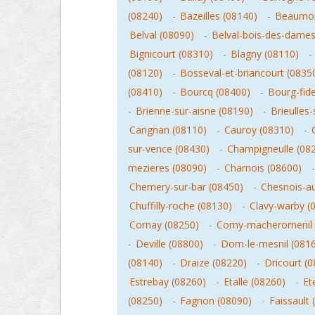
(08240)
-
Bazeilles (08140)
-
Beaumon
Belval (08090)
-
Belval-bois-des-dames
Bignicourt (08310)
-
Blagny (08110)
-
(08120)
-
Bosseval-et-briancourt (0835
(08410)
-
Bourcq (08400)
-
Bourg-fide
-
Brienne-sur-aisne (08190)
-
Brieulles
Carignan (08110)
-
Cauroy (08310)
-
sur-vence (08430)
-
Champigneulle (08
mezieres (08090)
-
Charnois (08600)
Chemery-sur-bar (08450)
-
Chesnois-a
Chuffilly-roche (08130)
-
Clavy-warby (
Cornay (08250)
-
Corny-macheromenil 
-
Deville (08800)
-
Dom-le-mesnil (081
(08140)
-
Draize (08220)
-
Dricourt (
Estrebay (08260)
-
Etalle (08260)
-
Et
(08250)
-
Fagnon (08090)
-
Faissault 