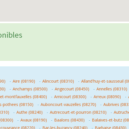
onibles
90)
-
Aire (08190)
-
Alincourt (08310)
-
Alland'huy-et-sausseuil (
30)
-
Anchamps (08500)
-
Angecourt (08450)
-
Annelles (08310)
-et-montfauxelles (08400)
-
Arnicourt (08300)
-
Arreux (08090)
-
s-pothees (08150)
-
Auboncourt-vauzelles (08270)
-
Aubrives (083
8310)
-
Authe (08240)
-
Autrecourt-et-pourron (08210)
-
Autruch
(08300)
-
Avaux (08190)
-
Baalons (08430)
-
Balaives-et-butz (0
couvrance (08220)
-
Bar-les-buzancy (08240)
-
Barbaise (08430)