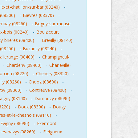
lle-et-chatillon-sur-bar (08240)
-
(08300)
-
Bievres (08370)
-
mbay (08260)
-
Bogny-sur-meuse
x-bois (08240)
-
Boulzicourt
y-brieres (08400)
-
Brevilly (08140)
(08450)
-
Buzancy (08240)
-
allerange (08400)
-
Champigneul-
-
Chardeny (08400)
-
Charleville-
rcien (08220)
-
Chehery (08350)
-
illy (08260)
-
Chooz (08600)
-
rpy (08360)
-
Contreuve (08400)
-
aigny (08140)
-
Damouzy (08090)
8220)
-
Doux (08300)
-
Douzy
es-et-le-chesnois (08110)
-
Evigny (08090)
-
Exermont
gnes-havys (08260)
-
Fleigneux