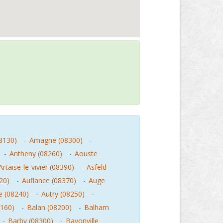
08130)
-
Amagne (08300)
-
-
Antheny (08260)
-
Aouste
Artaise-le-vivier (08390)
-
Asfeld
20)
-
Auflance (08370)
-
Auge
e (08240)
-
Autry (08250)
-
8160)
-
Balan (08200)
-
Balham
-
Barby (08300)
-
Bayonville