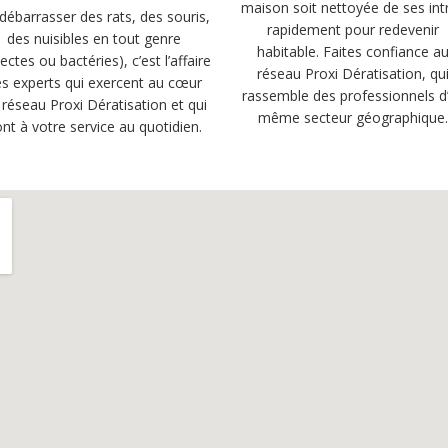
maison soit nettoyée de ses int
débarrasser des rats, des souris,
rapidement pour redevenir
des nuisibles en tout genre
habitable. Faites confiance a
sectes ou bactéries), c’est l’affaire
réseau Proxi Dératisation, qu
s experts qui exercent au cœur
rassemble des professionnels d
 réseau Proxi Dératisation et qui
même secteur géographique
nt à votre service au quotidien.