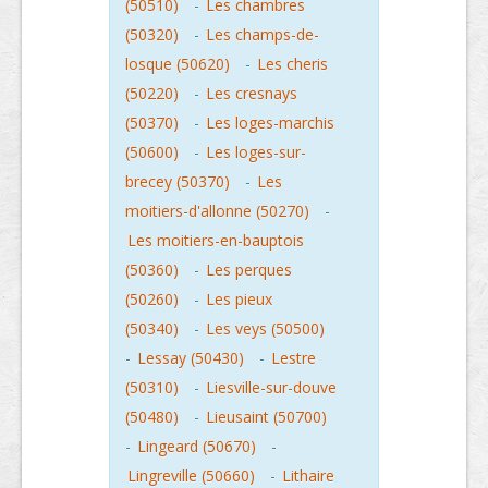
(50510)
-
Les chambres
(50320)
-
Les champs-de-
losque (50620)
-
Les cheris
(50220)
-
Les cresnays
(50370)
-
Les loges-marchis
(50600)
-
Les loges-sur-
brecey (50370)
-
Les
moitiers-d'allonne (50270)
-
Les moitiers-en-bauptois
(50360)
-
Les perques
(50260)
-
Les pieux
(50340)
-
Les veys (50500)
-
Lessay (50430)
-
Lestre
(50310)
-
Liesville-sur-douve
(50480)
-
Lieusaint (50700)
-
Lingeard (50670)
-
Lingreville (50660)
-
Lithaire