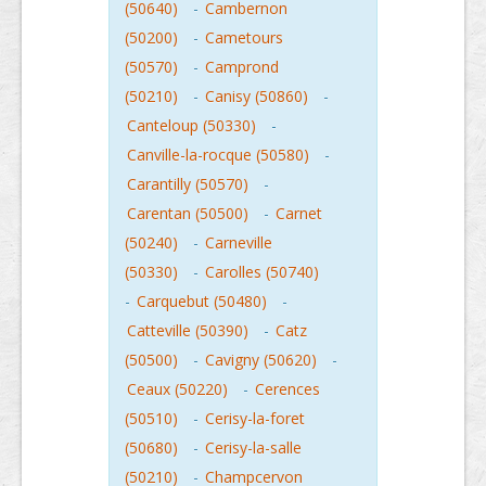
(50640)
-
Cambernon
(50200)
-
Cametours
(50570)
-
Camprond
(50210)
-
Canisy (50860)
-
Canteloup (50330)
-
Canville-la-rocque (50580)
-
Carantilly (50570)
-
Carentan (50500)
-
Carnet
(50240)
-
Carneville
(50330)
-
Carolles (50740)
-
Carquebut (50480)
-
Catteville (50390)
-
Catz
(50500)
-
Cavigny (50620)
-
Ceaux (50220)
-
Cerences
(50510)
-
Cerisy-la-foret
(50680)
-
Cerisy-la-salle
(50210)
-
Champcervon