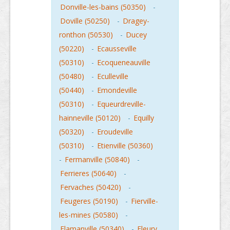
Donville-les-bains (50350)
-
Doville (50250)
-
Dragey-
ronthon (50530)
-
Ducey
(50220)
-
Ecausseville
(50310)
-
Ecoqueneauville
(50480)
-
Eculleville
(50440)
-
Emondeville
(50310)
-
Equeurdreville-
hainneville (50120)
-
Equilly
(50320)
-
Eroudeville
(50310)
-
Etienville (50360)
-
Fermanville (50840)
-
Ferrieres (50640)
-
Fervaches (50420)
-
Feugeres (50190)
-
Fierville-
les-mines (50580)
-
Flamanville (50340)
-
Fleury