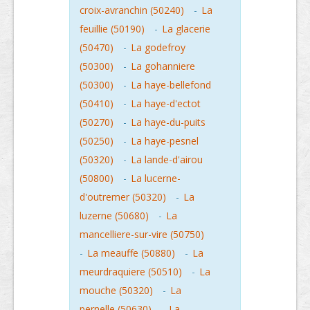
croix-avranchin (50240)
-
La
feuillie (50190)
-
La glacerie
(50470)
-
La godefroy
(50300)
-
La gohanniere
(50300)
-
La haye-bellefond
(50410)
-
La haye-d'ectot
(50270)
-
La haye-du-puits
(50250)
-
La haye-pesnel
(50320)
-
La lande-d'airou
(50800)
-
La lucerne-
d'outremer (50320)
-
La
luzerne (50680)
-
La
mancelliere-sur-vire (50750)
-
La meauffe (50880)
-
La
meurdraquiere (50510)
-
La
mouche (50320)
-
La
pernelle (50630)
-
La