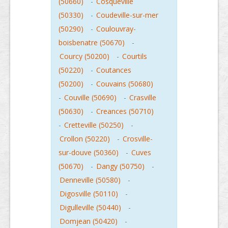
(50660)
-
Cosqueville
(50330)
-
Coudeville-sur-mer
(50290)
-
Coulouvray-
boisbenatre (50670)
-
Courcy (50200)
-
Courtils
(50220)
-
Coutances
(50200)
-
Couvains (50680)
-
Couville (50690)
-
Crasville
(50630)
-
Creances (50710)
-
Cretteville (50250)
-
Crollon (50220)
-
Crosville-
sur-douve (50360)
-
Cuves
(50670)
-
Dangy (50750)
-
Denneville (50580)
-
Digosville (50110)
-
Digulleville (50440)
-
Domjean (50420)
-