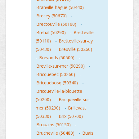
Branville-hague (50440)
-
Brecey (50670)
-
Brectouville (50160)
-
Brehal (50290)
-
Bretteville
(50110)
-
Bretteville-sur-ay
(50430)
-
Breuville (50260)
-
Brevands (50500)
-
Breville-sur-mer (50290)
-
Bricquebec (50260)
-
Bricquebosq (50340)
-
Bricqueville-la-blouette
(50200)
-
Bricqueville-sur-
mer (50290)
-
Brillevast
(50330)
-
Brix (50700)
-
Brouains (50150)
-
Brucheville (50480)
-
Buais