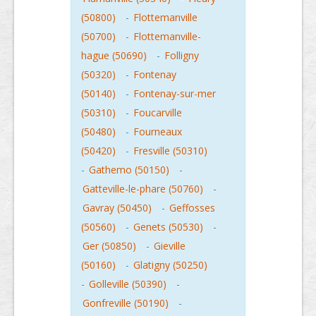
(50800)
-
Flottemanville
(50700)
-
Flottemanville-
hague (50690)
-
Folligny
(50320)
-
Fontenay
(50140)
-
Fontenay-sur-mer
(50310)
-
Foucarville
(50480)
-
Fourneaux
(50420)
-
Fresville (50310)
-
Gathemo (50150)
-
Gatteville-le-phare (50760)
-
Gavray (50450)
-
Geffosses
(50560)
-
Genets (50530)
-
Ger (50850)
-
Gieville
(50160)
-
Glatigny (50250)
-
Golleville (50390)
-
Gonfreville (50190)
-