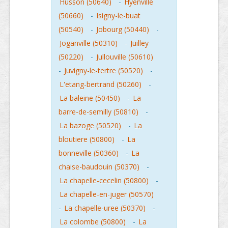
Husson (50640)
-
Hyenville
(50660)
-
Isigny-le-buat
(50540)
-
Jobourg (50440)
-
Joganville (50310)
-
Juilley
(50220)
-
Jullouville (50610)
-
Juvigny-le-tertre (50520)
-
L'etang-bertrand (50260)
-
La baleine (50450)
-
La
barre-de-semilly (50810)
-
La bazoge (50520)
-
La
bloutiere (50800)
-
La
bonneville (50360)
-
La
chaise-baudouin (50370)
-
La chapelle-cecelin (50800)
-
La chapelle-en-juger (50570)
-
La chapelle-uree (50370)
-
La colombe (50800)
-
La