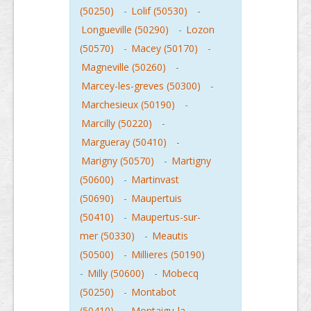
(50250)
-
Lolif (50530)
-
Longueville (50290)
-
Lozon
(50570)
-
Macey (50170)
-
Magneville (50260)
-
Marcey-les-greves (50300)
-
Marchesieux (50190)
-
Marcilly (50220)
-
Margueray (50410)
-
Marigny (50570)
-
Martigny
(50600)
-
Martinvast
(50690)
-
Maupertuis
(50410)
-
Maupertus-sur-
mer (50330)
-
Meautis
(50500)
-
Millieres (50190)
-
Milly (50600)
-
Mobecq
(50250)
-
Montabot
(50410)
-
Montaigu-la-