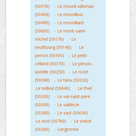
(50570)
-
Le mesnil-villeman
(50450)
-
Le mesnilbus
(50490)
-
Le mesnillard
(50600)
-
Le mont-saint-
michel (50170)
-
Le
neufbourg (50140)
-
Le
perron (50160)
-
Le petit-
celland (50370)
-
Le plessis-
lastelle (50250)
-
Le rozel
(50340)
-
Le tanu (50320)
-
Le teilleul (50640)
-
Le theil
(50330)
-
Le val-saint-pere
(50300)
-
Le valdecie
(50260)
-
Le vast (50630)
-
Le vicel (50760)
-
Le vretot
(50260)
-
Lengronne