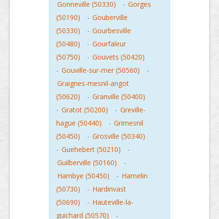
Gonneville (50330)
-
Gorges
(50190)
-
Gouberville
(50330)
-
Gourbesville
(50480)
-
Gourfaleur
(50750)
-
Gouvets (50420)
-
Gouville-sur-mer (50560)
-
Graignes-mesnil-angot
(50620)
-
Granville (50400)
-
Gratot (50200)
-
Greville-
hague (50440)
-
Grimesnil
(50450)
-
Grosville (50340)
-
Guehebert (50210)
-
Guilberville (50160)
-
Hambye (50450)
-
Hamelin
(50730)
-
Hardinvast
(50690)
-
Hauteville-la-
guichard (50570)
-