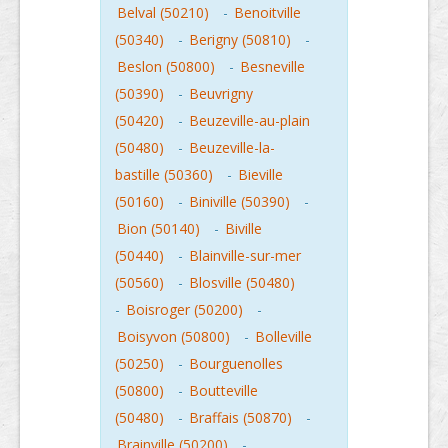
Belval (50210)
-
Benoitville
(50340)
-
Berigny (50810)
-
Beslon (50800)
-
Besneville
(50390)
-
Beuvrigny
(50420)
-
Beuzeville-au-plain
(50480)
-
Beuzeville-la-
bastille (50360)
-
Bieville
(50160)
-
Biniville (50390)
-
Bion (50140)
-
Biville
(50440)
-
Blainville-sur-mer
(50560)
-
Blosville (50480)
-
Boisroger (50200)
-
Boisyvon (50800)
-
Bolleville
(50250)
-
Bourguenolles
(50800)
-
Boutteville
(50480)
-
Braffais (50870)
-
Brainville (50200)
-