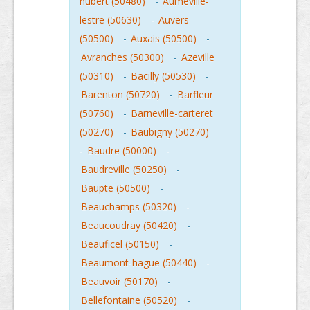
hubert (50480)
-
Aumeville-
lestre (50630)
-
Auvers
(50500)
-
Auxais (50500)
-
Avranches (50300)
-
Azeville
(50310)
-
Bacilly (50530)
-
Barenton (50720)
-
Barfleur
(50760)
-
Barneville-carteret
(50270)
-
Baubigny (50270)
-
Baudre (50000)
-
Baudreville (50250)
-
Baupte (50500)
-
Beauchamps (50320)
-
Beaucoudray (50420)
-
Beauficel (50150)
-
Beaumont-hague (50440)
-
Beauvoir (50170)
-
Bellefontaine (50520)
-