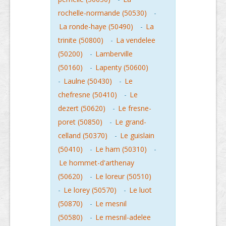
rochelle-normande (50530)
-
La ronde-haye (50490)
-
La
trinite (50800)
-
La vendelee
(50200)
-
Lamberville
(50160)
-
Lapenty (50600)
-
Laulne (50430)
-
Le
chefresne (50410)
-
Le
dezert (50620)
-
Le fresne-
poret (50850)
-
Le grand-
celland (50370)
-
Le guislain
(50410)
-
Le ham (50310)
-
Le hommet-d'arthenay
(50620)
-
Le loreur (50510)
-
Le lorey (50570)
-
Le luot
(50870)
-
Le mesnil
(50580)
-
Le mesnil-adelee