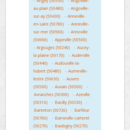
-
Angey (50530)
-
Angoville-
au-plain (50480)
-
Angoville-
sur-ay (50430)
-
Anneville-
en-saire (50760)
-
Anneville-
sur-mer (50560)
-
Annoville
(50660)
-
Appeville (50500)
-
Argouges (50240)
-
Aucey-
la-plaine (50170)
-
Auderville
(50440)
-
Audouville-la-
hubert (50480)
-
Aumeville-
lestre (50630)
-
Auvers
(50500)
-
Auxais (50500)
-
Avranches (50300)
-
Azeville
(50310)
-
Bacilly (50530)
-
Barenton (50720)
-
Barfleur
(50760)
-
Barneville-carteret
(50270)
-
Baubigny (50270)