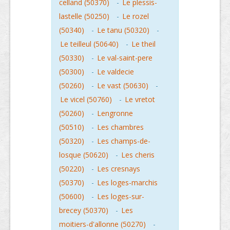
celland (50370)
-
Le plessis-
lastelle (50250)
-
Le rozel
(50340)
-
Le tanu (50320)
-
Le teilleul (50640)
-
Le theil
(50330)
-
Le val-saint-pere
(50300)
-
Le valdecie
(50260)
-
Le vast (50630)
-
Le vicel (50760)
-
Le vretot
(50260)
-
Lengronne
(50510)
-
Les chambres
(50320)
-
Les champs-de-
losque (50620)
-
Les cheris
(50220)
-
Les cresnays
(50370)
-
Les loges-marchis
(50600)
-
Les loges-sur-
brecey (50370)
-
Les
moitiers-d'allonne (50270)
-