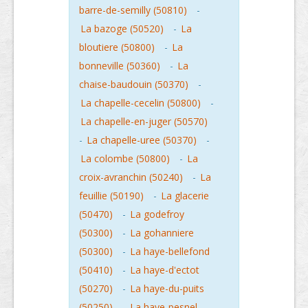
barre-de-semilly (50810)
-
La bazoge (50520)
-
La
bloutiere (50800)
-
La
bonneville (50360)
-
La
chaise-baudouin (50370)
-
La chapelle-cecelin (50800)
-
La chapelle-en-juger (50570)
-
La chapelle-uree (50370)
-
La colombe (50800)
-
La
croix-avranchin (50240)
-
La
feuillie (50190)
-
La glacerie
(50470)
-
La godefroy
(50300)
-
La gohanniere
(50300)
-
La haye-bellefond
(50410)
-
La haye-d'ectot
(50270)
-
La haye-du-puits
(50250)
-
La haye-pesnel