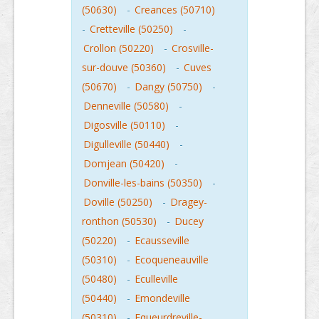
(50630)
-
Creances (50710)
-
Cretteville (50250)
-
Crollon (50220)
-
Crosville-
sur-douve (50360)
-
Cuves
(50670)
-
Dangy (50750)
-
Denneville (50580)
-
Digosville (50110)
-
Digulleville (50440)
-
Domjean (50420)
-
Donville-les-bains (50350)
-
Doville (50250)
-
Dragey-
ronthon (50530)
-
Ducey
(50220)
-
Ecausseville
(50310)
-
Ecoqueneauville
(50480)
-
Eculleville
(50440)
-
Emondeville
(50310)
-
Equeurdreville-