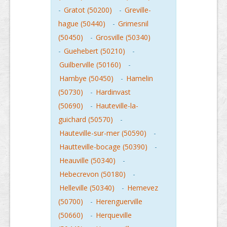
-
Gratot (50200)
-
Greville-
hague (50440)
-
Grimesnil
(50450)
-
Grosville (50340)
-
Guehebert (50210)
-
Guilberville (50160)
-
Hambye (50450)
-
Hamelin
(50730)
-
Hardinvast
(50690)
-
Hauteville-la-
guichard (50570)
-
Hauteville-sur-mer (50590)
-
Hautteville-bocage (50390)
-
Heauville (50340)
-
Hebecrevon (50180)
-
Helleville (50340)
-
Hemevez
(50700)
-
Herenguerville
(50660)
-
Herqueville