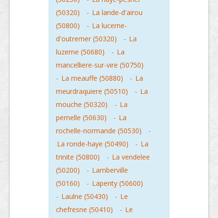
(50320)
-
La lande-d'airou
(50800)
-
La lucerne-
d'outremer (50320)
-
La
luzerne (50680)
-
La
mancelliere-sur-vire (50750)
-
La meauffe (50880)
-
La
meurdraquiere (50510)
-
La
mouche (50320)
-
La
pernelle (50630)
-
La
rochelle-normande (50530)
-
La ronde-haye (50490)
-
La
trinite (50800)
-
La vendelee
(50200)
-
Lamberville
(50160)
-
Lapenty (50600)
-
Laulne (50430)
-
Le
chefresne (50410)
-
Le