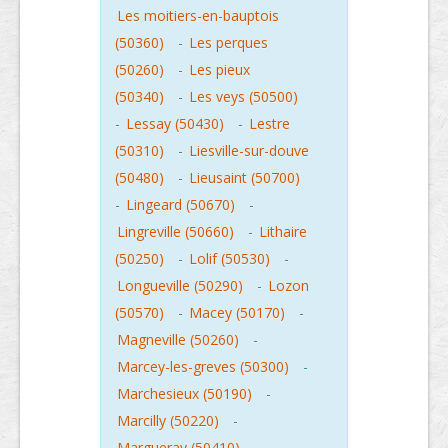
Les moitiers-en-bauptois
(50360)
-
Les perques
(50260)
-
Les pieux
(50340)
-
Les veys (50500)
-
Lessay (50430)
-
Lestre
(50310)
-
Liesville-sur-douve
(50480)
-
Lieusaint (50700)
-
Lingeard (50670)
-
Lingreville (50660)
-
Lithaire
(50250)
-
Lolif (50530)
-
Longueville (50290)
-
Lozon
(50570)
-
Macey (50170)
-
Magneville (50260)
-
Marcey-les-greves (50300)
-
Marchesieux (50190)
-
Marcilly (50220)
-
Margueray (50410)
-