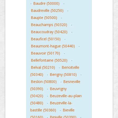
-
Baudre (50000)
-
Baudreville (50250)
-
Baupte (50500)
-
Beauchamps (50320)
-
Beaucoudray (50420)
-
Beauficel (50150)
-
Beaumont-hague (50440)
-
Beauvoir (50170)
-
Bellefontaine (50520)
-
Belval (50210)
-
Benoitville
(50340)
-
Berigny (50810)
-
Beslon (50800)
-
Besneville
(50390)
-
Beuvrigny
(50420)
-
Beuzeville-au-plain
(50480)
-
Beuzeville-la-
bastille (50360)
-
Bieville
(50160)
-
Biniville (50390)
-