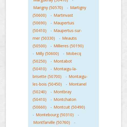
Marigny (50570)
-
Martigny
(50600)
-
Martinvast
(50690)
-
Maupertuis
(50410)
-
Maupertus-sur-
mer (50330)
-
Meautis
(50500)
-
Millieres (50190)
-
Milly (50600)
-
Mobecq
(50250)
-
Montabot
(50410)
-
Montaigu-la-
brisette (50700)
-
Montaigu-
les-bois (50450)
-
Montanel
(50240)
-
Montbray
(50410)
-
Montchaton
(50660)
-
Montcuit (50490)
-
Montebourg (50310)
-
Montfarville (50760)
-