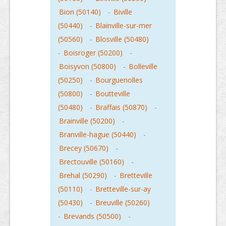
Bion (50140)
-
Biville
(50440)
-
Blainville-sur-mer
(50560)
-
Blosville (50480)
-
Boisroger (50200)
-
Boisyvon (50800)
-
Bolleville
(50250)
-
Bourguenolles
(50800)
-
Boutteville
(50480)
-
Braffais (50870)
-
Brainville (50200)
-
Branville-hague (50440)
-
Brecey (50670)
-
Brectouville (50160)
-
Brehal (50290)
-
Bretteville
(50110)
-
Bretteville-sur-ay
(50430)
-
Breuville (50260)
-
Brevands (50500)
-