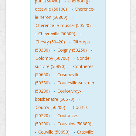
pont (50480)
-
Cherbourg-
octeville (50100)
-
Cherence-
le-heron (50800)
-
Cherence-le-roussel (50520)
-
Chevreville (50600)
-
Chevry (50420)
-
Clitourps
(50330)
-
Coigny (50250)
-
Colomby (50700)
-
Conde-
sur-vire (50890)
-
Contrieres
(50660)
-
Cosqueville
(50330)
-
Coudeville-sur-mer
(50290)
-
Coulouvray-
boisbenatre (50670)
-
Courcy (50200)
-
Courtils
(50220)
-
Coutances
(50200)
-
Couvains (50680)
-
Couville (50690)
-
Crasville