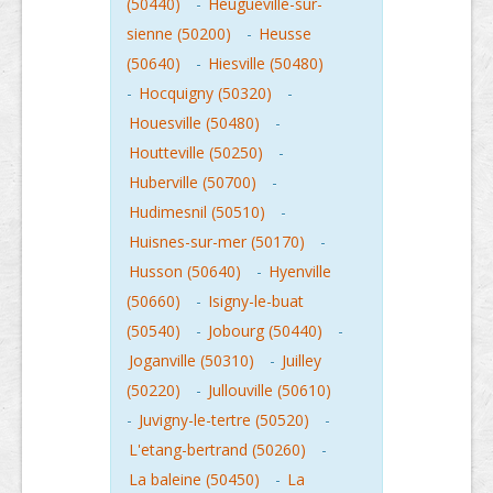
(50440)
-
Heugueville-sur-
sienne (50200)
-
Heusse
(50640)
-
Hiesville (50480)
-
Hocquigny (50320)
-
Houesville (50480)
-
Houtteville (50250)
-
Huberville (50700)
-
Hudimesnil (50510)
-
Huisnes-sur-mer (50170)
-
Husson (50640)
-
Hyenville
(50660)
-
Isigny-le-buat
(50540)
-
Jobourg (50440)
-
Joganville (50310)
-
Juilley
(50220)
-
Jullouville (50610)
-
Juvigny-le-tertre (50520)
-
L'etang-bertrand (50260)
-
La baleine (50450)
-
La