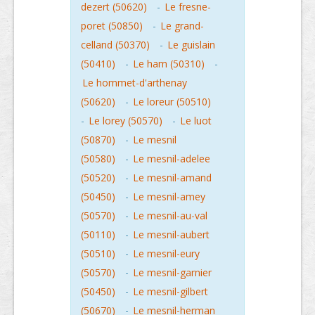
dezert (50620)
-
Le fresne-
poret (50850)
-
Le grand-
celland (50370)
-
Le guislain
(50410)
-
Le ham (50310)
-
Le hommet-d'arthenay
(50620)
-
Le loreur (50510)
-
Le lorey (50570)
-
Le luot
(50870)
-
Le mesnil
(50580)
-
Le mesnil-adelee
(50520)
-
Le mesnil-amand
(50450)
-
Le mesnil-amey
(50570)
-
Le mesnil-au-val
(50110)
-
Le mesnil-aubert
(50510)
-
Le mesnil-eury
(50570)
-
Le mesnil-garnier
(50450)
-
Le mesnil-gilbert
(50670)
-
Le mesnil-herman