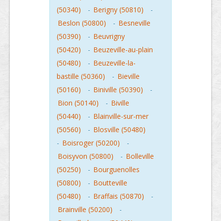
(50340)
-
Berigny (50810)
-
Beslon (50800)
-
Besneville
(50390)
-
Beuvrigny
(50420)
-
Beuzeville-au-plain
(50480)
-
Beuzeville-la-
bastille (50360)
-
Bieville
(50160)
-
Biniville (50390)
-
Bion (50140)
-
Biville
(50440)
-
Blainville-sur-mer
(50560)
-
Blosville (50480)
-
Boisroger (50200)
-
Boisyvon (50800)
-
Bolleville
(50250)
-
Bourguenolles
(50800)
-
Boutteville
(50480)
-
Braffais (50870)
-
Brainville (50200)
-