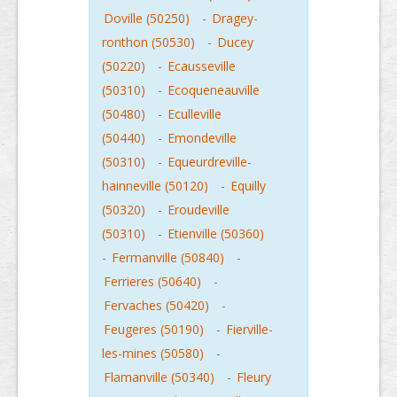
Doville (50250)
-
Dragey-
ronthon (50530)
-
Ducey
(50220)
-
Ecausseville
(50310)
-
Ecoqueneauville
(50480)
-
Eculleville
(50440)
-
Emondeville
(50310)
-
Equeurdreville-
hainneville (50120)
-
Equilly
(50320)
-
Eroudeville
(50310)
-
Etienville (50360)
-
Fermanville (50840)
-
Ferrieres (50640)
-
Fervaches (50420)
-
Feugeres (50190)
-
Fierville-
les-mines (50580)
-
Flamanville (50340)
-
Fleury