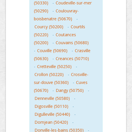
(50330)
-
Coudeville-sur-mer
(50290)
-
Coulouvray-
boisbenatre (50670)
-
Courcy (50200)
-
Courtils
(50220)
-
Coutances
(50200)
-
Couvains (50680)
-
Couville (50690)
-
Crasville
(50630)
-
Creances (50710)
-
Cretteville (50250)
-
Crollon (50220)
-
Crosville-
sur-douve (50360)
-
Cuves
(50670)
-
Dangy (50750)
-
Denneville (50580)
-
Digosville (50110)
-
Digulleville (50440)
-
Domjean (50420)
-
Donville-les-bains (50350)
-