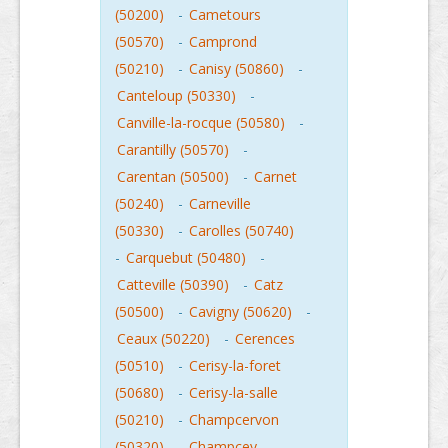
(50200)
-
Cametours
(50570)
-
Camprond
(50210)
-
Canisy (50860)
-
Canteloup (50330)
-
Canville-la-rocque (50580)
-
Carantilly (50570)
-
Carentan (50500)
-
Carnet
(50240)
-
Carneville
(50330)
-
Carolles (50740)
-
Carquebut (50480)
-
Catteville (50390)
-
Catz
(50500)
-
Cavigny (50620)
-
Ceaux (50220)
-
Cerences
(50510)
-
Cerisy-la-foret
(50680)
-
Cerisy-la-salle
(50210)
-
Champcervon
(50320)
-
Champcey