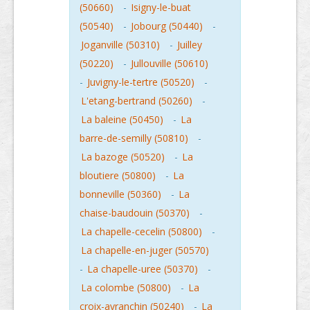
(50660)
-
Isigny-le-buat
(50540)
-
Jobourg (50440)
-
Joganville (50310)
-
Juilley
(50220)
-
Jullouville (50610)
-
Juvigny-le-tertre (50520)
-
L'etang-bertrand (50260)
-
La baleine (50450)
-
La
barre-de-semilly (50810)
-
La bazoge (50520)
-
La
bloutiere (50800)
-
La
bonneville (50360)
-
La
chaise-baudouin (50370)
-
La chapelle-cecelin (50800)
-
La chapelle-en-juger (50570)
-
La chapelle-uree (50370)
-
La colombe (50800)
-
La
croix-avranchin (50240)
-
La