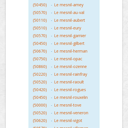
(50450)
-
Le mesnil-amey
(50570)
-
Le mesnil-au-val
(50110)
-
Le mesnil-aubert
(50510)
-
Le mesnil-eury
(50570)
-
Le mesnil-garnier
(50450)
-
Le mesnil-gilbert
(50670)
-
Le mesnil-herman
(50750)
-
Le mesnil-opac
(50860)
-
Le mesnil-ozenne
(50220)
-
Le mesnil-rainfray
(50520)
-
Le mesnil-raoult
(50420)
-
Le mesnil-rogues
(50450)
-
Le mesnil-rouxelin
(50000)
-
Le mesnil-tove
(50520)
-
Le mesnil-veneron
(50620)
-
Le mesnil-vigot