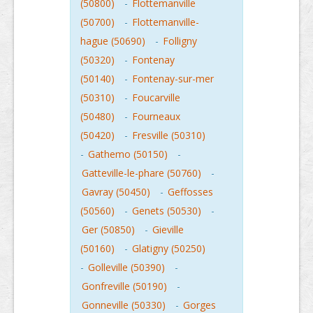
(50800)
-
Flottemanville
(50700)
-
Flottemanville-
hague (50690)
-
Folligny
(50320)
-
Fontenay
(50140)
-
Fontenay-sur-mer
(50310)
-
Foucarville
(50480)
-
Fourneaux
(50420)
-
Fresville (50310)
-
Gathemo (50150)
-
Gatteville-le-phare (50760)
-
Gavray (50450)
-
Geffosses
(50560)
-
Genets (50530)
-
Ger (50850)
-
Gieville
(50160)
-
Glatigny (50250)
-
Golleville (50390)
-
Gonfreville (50190)
-
Gonneville (50330)
-
Gorges