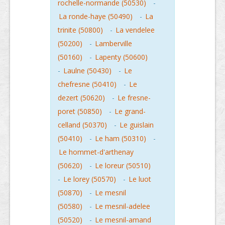
rochelle-normande (50530)
-
La ronde-haye (50490)
-
La
trinite (50800)
-
La vendelee
(50200)
-
Lamberville
(50160)
-
Lapenty (50600)
-
Laulne (50430)
-
Le
chefresne (50410)
-
Le
dezert (50620)
-
Le fresne-
poret (50850)
-
Le grand-
celland (50370)
-
Le guislain
(50410)
-
Le ham (50310)
-
Le hommet-d'arthenay
(50620)
-
Le loreur (50510)
-
Le lorey (50570)
-
Le luot
(50870)
-
Le mesnil
(50580)
-
Le mesnil-adelee
(50520)
-
Le mesnil-amand