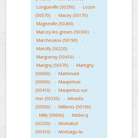
Longueville (50290)
-
Lozon
(50570)
-
Macey (50170)
-
Magneville (50260)
-
Marcey-les-greves (50300)
-
Marchesieux (50190)
-
Marcilly (50220)
-
Margueray (50410)
-
Marigny (50570)
-
Martigny
(50600)
-
Martinvast
(50690)
-
Maupertuis
(50410)
-
Maupertus-sur-
mer (50330)
-
Meautis
(50500)
-
Millieres (50190)
-
Milly (50600)
-
Mobecq
(50250)
-
Montabot
(50410)
-
Montaigu-la-