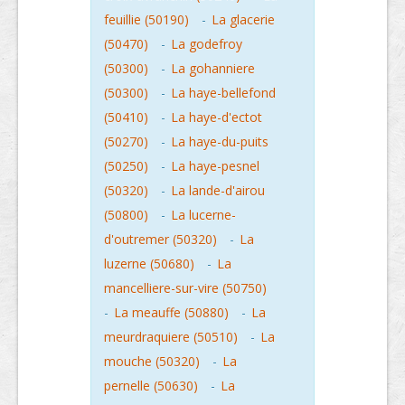
feuillie (50190)
-
La glacerie
(50470)
-
La godefroy
(50300)
-
La gohanniere
(50300)
-
La haye-bellefond
(50410)
-
La haye-d'ectot
(50270)
-
La haye-du-puits
(50250)
-
La haye-pesnel
(50320)
-
La lande-d'airou
(50800)
-
La lucerne-
d'outremer (50320)
-
La
luzerne (50680)
-
La
mancelliere-sur-vire (50750)
-
La meauffe (50880)
-
La
meurdraquiere (50510)
-
La
mouche (50320)
-
La
pernelle (50630)
-
La