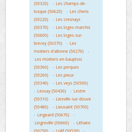
(50320)
-
Les champs-de-
losque (50620)
-
Les cheris
(50220)
-
Les cresnays
(50370)
-
Les loges-marchis
(50600)
-
Les loges-sur-
brecey (50370)
-
Les
moitiers-d'allonne (50270)
-
Les moitiers-en-bauptois
(50360)
-
Les perques
(50260)
-
Les pieux
(50340)
-
Les veys (50500)
-
Lessay (50430)
-
Lestre
(50310)
-
Liesville-sur-douve
(50480)
-
Lieusaint (50700)
-
Lingeard (50670)
-
Lingreville (50660)
-
Lithaire
(50250)
-
Lolif (50530)
-