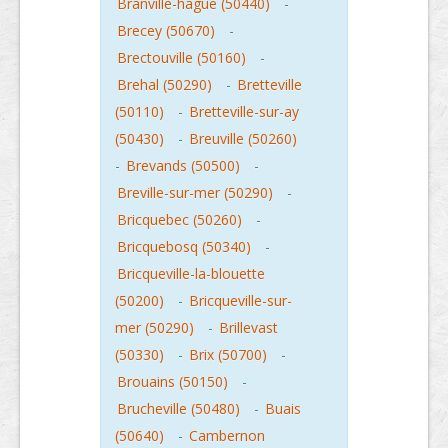
Branville-hague (50440)
-
Brecey (50670)
-
Brectouville (50160)
-
Brehal (50290)
-
Bretteville
(50110)
-
Bretteville-sur-ay
(50430)
-
Breuville (50260)
-
Brevands (50500)
-
Breville-sur-mer (50290)
-
Bricquebec (50260)
-
Bricquebosq (50340)
-
Bricqueville-la-blouette
(50200)
-
Bricqueville-sur-
mer (50290)
-
Brillevast
(50330)
-
Brix (50700)
-
Brouains (50150)
-
Brucheville (50480)
-
Buais
(50640)
-
Cambernon