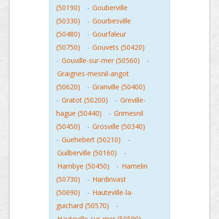
(50190)
-
Gouberville
(50330)
-
Gourbesville
(50480)
-
Gourfaleur
(50750)
-
Gouvets (50420)
-
Gouville-sur-mer (50560)
-
Graignes-mesnil-angot
(50620)
-
Granville (50400)
-
Gratot (50200)
-
Greville-
hague (50440)
-
Grimesnil
(50450)
-
Grosville (50340)
-
Guehebert (50210)
-
Guilberville (50160)
-
Hambye (50450)
-
Hamelin
(50730)
-
Hardinvast
(50690)
-
Hauteville-la-
guichard (50570)
-
Hauteville-sur-mer (50590)
-