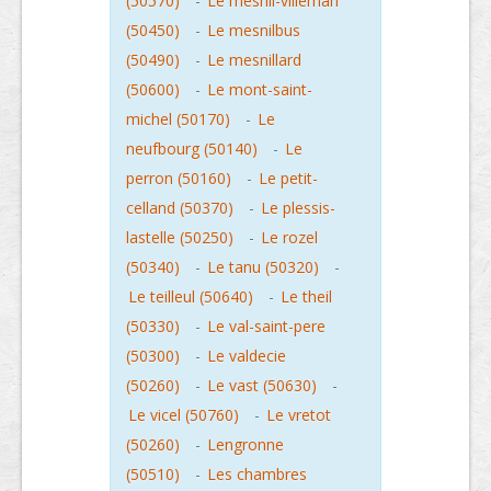
(50570)
-
Le mesnil-villeman
(50450)
-
Le mesnilbus
(50490)
-
Le mesnillard
(50600)
-
Le mont-saint-
michel (50170)
-
Le
neufbourg (50140)
-
Le
perron (50160)
-
Le petit-
celland (50370)
-
Le plessis-
lastelle (50250)
-
Le rozel
(50340)
-
Le tanu (50320)
-
Le teilleul (50640)
-
Le theil
(50330)
-
Le val-saint-pere
(50300)
-
Le valdecie
(50260)
-
Le vast (50630)
-
Le vicel (50760)
-
Le vretot
(50260)
-
Lengronne
(50510)
-
Les chambres