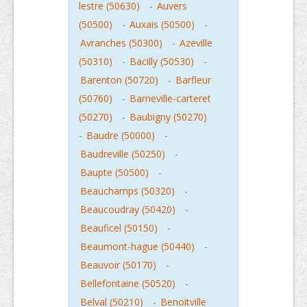
lestre (50630)
-
Auvers
(50500)
-
Auxais (50500)
-
Avranches (50300)
-
Azeville
(50310)
-
Bacilly (50530)
-
Barenton (50720)
-
Barfleur
(50760)
-
Barneville-carteret
(50270)
-
Baubigny (50270)
-
Baudre (50000)
-
Baudreville (50250)
-
Baupte (50500)
-
Beauchamps (50320)
-
Beaucoudray (50420)
-
Beauficel (50150)
-
Beaumont-hague (50440)
-
Beauvoir (50170)
-
Bellefontaine (50520)
-
Belval (50210)
-
Benoitville