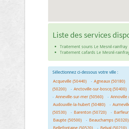
Liste des services disp
Traitement souris Le Mesnil-rainfray
Traitement cafards Le Mesnil-rainfra
Sélectionnez ci-dessous votre ville :
Acqueville (50440)
-
Agneaux (50180)
(50200)
-
Anctoville-sur-boscq (50400)
-
Anneville-sur-mer (50560)
-
Annoville
Audouville-la-hubert (50480)
-
Aumevill
(50530)
-
Barenton (50720)
-
Barfleur
Baupte (50500)
-
Beauchamps (50320)
Bellefontaine (50520)
-
Belval (50210)