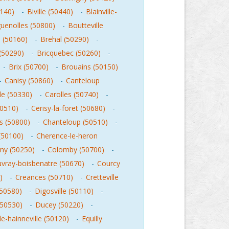
0140)
-
Biville (50440)
-
Blainville-
uenolles (50800)
-
Boutteville
e (50160)
-
Brehal (50290)
-
 (50290)
-
Bricquebec (50260)
-
-
Brix (50700)
-
Brouains (50150)
-
Canisy (50860)
-
Canteloup
le (50330)
-
Carolles (50740)
-
50510)
-
Cerisy-la-foret (50680)
-
 (50800)
-
Chanteloup (50510)
-
(50100)
-
Cherence-le-heron
ny (50250)
-
Colomby (50700)
-
vray-boisbenatre (50670)
-
Courcy
)
-
Creances (50710)
-
Cretteville
(50580)
-
Digosville (50110)
-
(50530)
-
Ducey (50220)
-
le-hainneville (50120)
-
Equilly