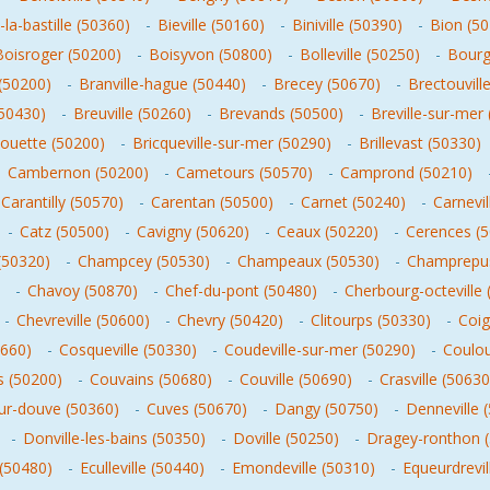
-la-bastille (50360)
-
Bieville (50160)
-
Biniville (50390)
-
Bion (5
Boisroger (50200)
-
Boisyvon (50800)
-
Bolleville (50250)
-
Bourg
 (50200)
-
Branville-hague (50440)
-
Brecey (50670)
-
Brectouvill
(50430)
-
Breuville (50260)
-
Brevands (50500)
-
Breville-sur-mer
blouette (50200)
-
Bricqueville-sur-mer (50290)
-
Brillevast (50330)
-
Cambernon (50200)
-
Cametours (50570)
-
Camprond (50210)
Carantilly (50570)
-
Carentan (50500)
-
Carnet (50240)
-
Carnevil
-
Catz (50500)
-
Cavigny (50620)
-
Ceaux (50220)
-
Cerences (
(50320)
-
Champcey (50530)
-
Champeaux (50530)
-
Champrepus
-
Chavoy (50870)
-
Chef-du-pont (50480)
-
Cherbourg-octeville 
-
Chevreville (50600)
-
Chevry (50420)
-
Clitourps (50330)
-
Coig
0660)
-
Cosqueville (50330)
-
Coudeville-sur-mer (50290)
-
Coulou
 (50200)
-
Couvains (50680)
-
Couville (50690)
-
Crasville (50630
sur-douve (50360)
-
Cuves (50670)
-
Dangy (50750)
-
Denneville 
-
Donville-les-bains (50350)
-
Doville (50250)
-
Dragey-ronthon 
 (50480)
-
Eculleville (50440)
-
Emondeville (50310)
-
Equeurdrevil