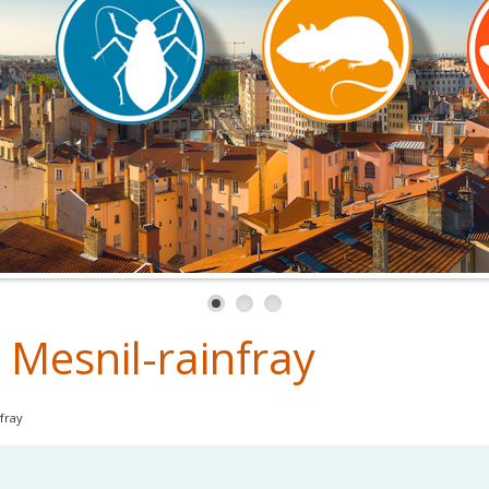
 Mesnil-rainfray
fray