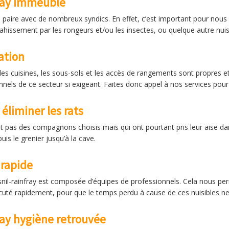
fray immeuble
de paire avec de nombreux syndics. En effet, c’est important pour nous
ahissement par les rongeurs et/ou les insectes, ou quelque autre nuisi
ation
les cuisines, les sous-sols et les accès de rangements sont propres et s
els de ce secteur si exigeant. Faites donc appel à nos services pour
éliminer les rats
nt pas des compagnons choisis mais qui ont pourtant pris leur aise d
is le grenier jusqu’à la cave.
 rapide
snil-rainfray est composée d’équipes de professionnels. Cela nous pe
écuté rapidement, pour que le temps perdu à cause de ces nuisibles n
ray hygiène retrouvée