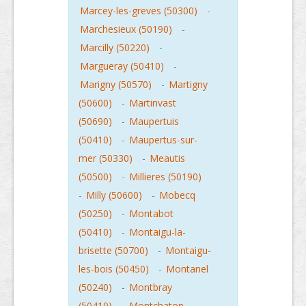
Marcey-les-greves (50300)
-
Marchesieux (50190)
-
Marcilly (50220)
-
Margueray (50410)
-
Marigny (50570)
-
Martigny
(50600)
-
Martinvast
(50690)
-
Maupertuis
(50410)
-
Maupertus-sur-
mer (50330)
-
Meautis
(50500)
-
Millieres (50190)
-
Milly (50600)
-
Mobecq
(50250)
-
Montabot
(50410)
-
Montaigu-la-
brisette (50700)
-
Montaigu-
les-bois (50450)
-
Montanel
(50240)
-
Montbray
(50410)
-
Montchaton