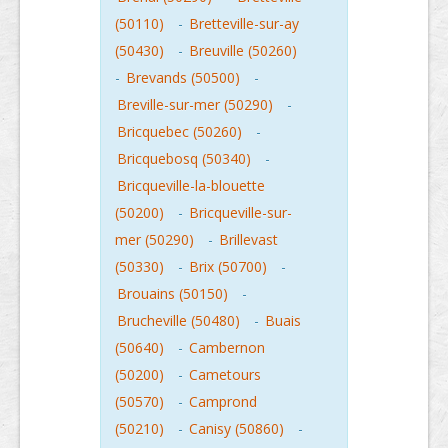
(50110)
-
Bretteville-sur-ay
(50430)
-
Breuville (50260)
-
Brevands (50500)
-
Breville-sur-mer (50290)
-
Bricquebec (50260)
-
Bricquebosq (50340)
-
Bricqueville-la-blouette
(50200)
-
Bricqueville-sur-
mer (50290)
-
Brillevast
(50330)
-
Brix (50700)
-
Brouains (50150)
-
Brucheville (50480)
-
Buais
(50640)
-
Cambernon
(50200)
-
Cametours
(50570)
-
Camprond
(50210)
-
Canisy (50860)
-