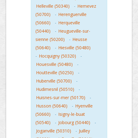
Helleville (50340)
-
Hemevez
(50700)
-
Herenguerville
(50660)
-
Herqueville
(50440)
-
Heugueville-sur-
sienne (50200)
-
Heusse
(50640)
-
Hiesville (50480)
-
Hocquigny (50320)
-
Houesville (50480)
-
Houtteville (50250)
-
Huberville (50700)
-
Hudimesnil (50510)
-
Huisnes-sur-mer (50170)
-
Husson (50640)
-
Hyenville
(50660)
-
Isigny-le-buat
(50540)
-
Jobourg (50440)
-
Joganville (50310)
-
Juilley