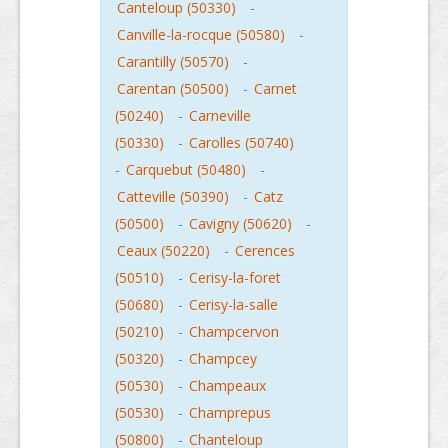
Canteloup (50330)
-
Canville-la-rocque (50580)
-
Carantilly (50570)
-
Carentan (50500)
-
Carnet
(50240)
-
Carneville
(50330)
-
Carolles (50740)
-
Carquebut (50480)
-
Catteville (50390)
-
Catz
(50500)
-
Cavigny (50620)
-
Ceaux (50220)
-
Cerences
(50510)
-
Cerisy-la-foret
(50680)
-
Cerisy-la-salle
(50210)
-
Champcervon
(50320)
-
Champcey
(50530)
-
Champeaux
(50530)
-
Champrepus
(50800)
-
Chanteloup