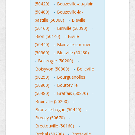
(50420)
-
Beuzeville-au-plain
(50480)
-
Beuzeville-la-
bastille (50360)
-
Bieville
(50160)
-
Biniville (50390)
-
Bion (50140)
-
Biville
(50440)
-
Blainville-sur-mer
(50560)
-
Blosville (50480)
-
Boisroger (50200)
-
Boisyvon (50800)
-
Bolleville
(50250)
-
Bourguenolles
(50800)
-
Boutteville
(50480)
-
Braffais (50870)
-
Brainville (50200)
-
Branville-hague (50440)
-
Brecey (50670)
-
Brectouville (50160)
-
Brehal (50290)
-
Bretteville