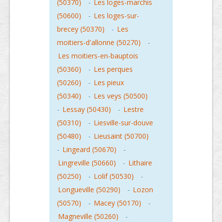
(50370)
-
Les loges-marchis
(50600)
-
Les loges-sur-
brecey (50370)
-
Les
moitiers-d'allonne (50270)
-
Les moitiers-en-bauptois
(50360)
-
Les perques
(50260)
-
Les pieux
(50340)
-
Les veys (50500)
-
Lessay (50430)
-
Lestre
(50310)
-
Liesville-sur-douve
(50480)
-
Lieusaint (50700)
-
Lingeard (50670)
-
Lingreville (50660)
-
Lithaire
(50250)
-
Lolif (50530)
-
Longueville (50290)
-
Lozon
(50570)
-
Macey (50170)
-
Magneville (50260)
-