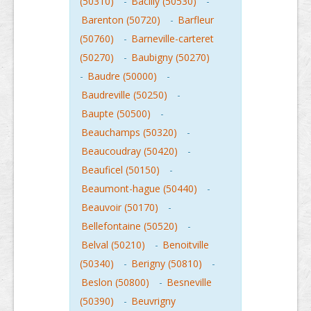
(50310)
-
Bacilly (50530)
-
Barenton (50720)
-
Barfleur
(50760)
-
Barneville-carteret
(50270)
-
Baubigny (50270)
-
Baudre (50000)
-
Baudreville (50250)
-
Baupte (50500)
-
Beauchamps (50320)
-
Beaucoudray (50420)
-
Beauficel (50150)
-
Beaumont-hague (50440)
-
Beauvoir (50170)
-
Bellefontaine (50520)
-
Belval (50210)
-
Benoitville
(50340)
-
Berigny (50810)
-
Beslon (50800)
-
Besneville
(50390)
-
Beuvrigny