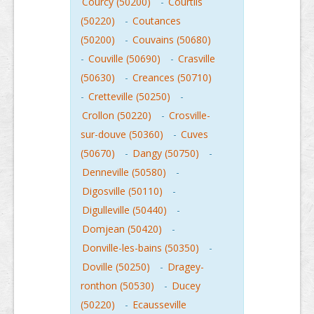
Courcy (50200)
-
Courtils
(50220)
-
Coutances
(50200)
-
Couvains (50680)
-
Couville (50690)
-
Crasville
(50630)
-
Creances (50710)
-
Cretteville (50250)
-
Crollon (50220)
-
Crosville-
sur-douve (50360)
-
Cuves
(50670)
-
Dangy (50750)
-
Denneville (50580)
-
Digosville (50110)
-
Digulleville (50440)
-
Domjean (50420)
-
Donville-les-bains (50350)
-
Doville (50250)
-
Dragey-
ronthon (50530)
-
Ducey
(50220)
-
Ecausseville