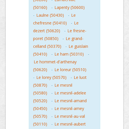
(50160)
-
Lapenty (50600)
-
Laulne (50430)
-
Le
chefresne (50410)
-
Le
dezert (50620)
-
Le fresne-
poret (50850)
-
Le grand-
celland (50370)
-
Le guislain
(50410)
-
Le ham (50310)
-
Le hommet-d'arthenay
(50620)
-
Le loreur (50510)
-
Le lorey (50570)
-
Le luot
(50870)
-
Le mesnil
(50580)
-
Le mesnil-adelee
(50520)
-
Le mesnil-amand
(50450)
-
Le mesnil-amey
(50570)
-
Le mesnil-au-val
(50110)
-
Le mesnil-aubert