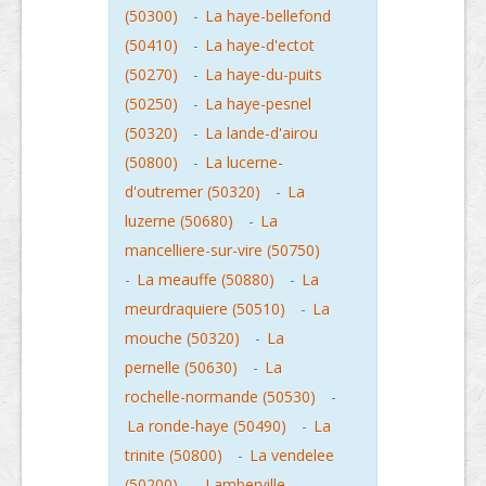
(50300)
-
La haye-bellefond
(50410)
-
La haye-d'ectot
(50270)
-
La haye-du-puits
(50250)
-
La haye-pesnel
(50320)
-
La lande-d'airou
(50800)
-
La lucerne-
d'outremer (50320)
-
La
luzerne (50680)
-
La
mancelliere-sur-vire (50750)
-
La meauffe (50880)
-
La
meurdraquiere (50510)
-
La
mouche (50320)
-
La
pernelle (50630)
-
La
rochelle-normande (50530)
-
La ronde-haye (50490)
-
La
trinite (50800)
-
La vendelee
(50200)
-
Lamberville