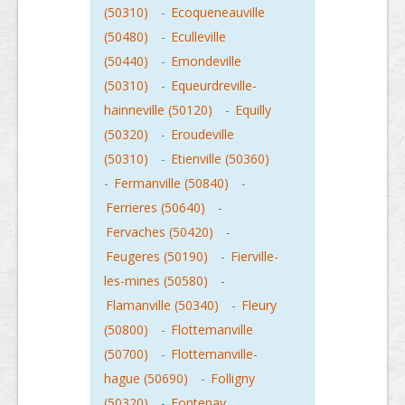
(50310)
-
Ecoqueneauville
(50480)
-
Eculleville
(50440)
-
Emondeville
(50310)
-
Equeurdreville-
hainneville (50120)
-
Equilly
(50320)
-
Eroudeville
(50310)
-
Etienville (50360)
-
Fermanville (50840)
-
Ferrieres (50640)
-
Fervaches (50420)
-
Feugeres (50190)
-
Fierville-
les-mines (50580)
-
Flamanville (50340)
-
Fleury
(50800)
-
Flottemanville
(50700)
-
Flottemanville-
hague (50690)
-
Folligny
(50320)
-
Fontenay