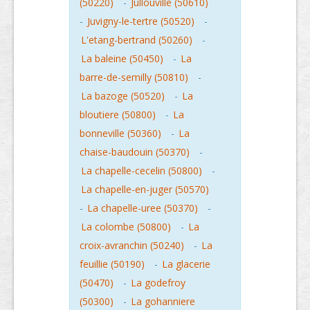
(50220)
-
Jullouville (50610)
-
Juvigny-le-tertre (50520)
-
L'etang-bertrand (50260)
-
La baleine (50450)
-
La
barre-de-semilly (50810)
-
La bazoge (50520)
-
La
bloutiere (50800)
-
La
bonneville (50360)
-
La
chaise-baudouin (50370)
-
La chapelle-cecelin (50800)
-
La chapelle-en-juger (50570)
-
La chapelle-uree (50370)
-
La colombe (50800)
-
La
croix-avranchin (50240)
-
La
feuillie (50190)
-
La glacerie
(50470)
-
La godefroy
(50300)
-
La gohanniere