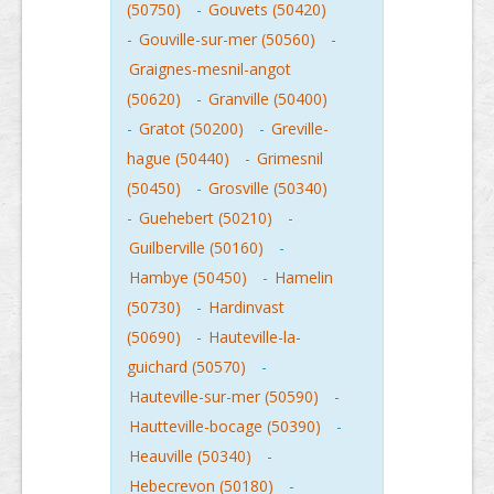
(50750)
-
Gouvets (50420)
-
Gouville-sur-mer (50560)
-
Graignes-mesnil-angot
(50620)
-
Granville (50400)
-
Gratot (50200)
-
Greville-
hague (50440)
-
Grimesnil
(50450)
-
Grosville (50340)
-
Guehebert (50210)
-
Guilberville (50160)
-
Hambye (50450)
-
Hamelin
(50730)
-
Hardinvast
(50690)
-
Hauteville-la-
guichard (50570)
-
Hauteville-sur-mer (50590)
-
Hautteville-bocage (50390)
-
Heauville (50340)
-
Hebecrevon (50180)
-