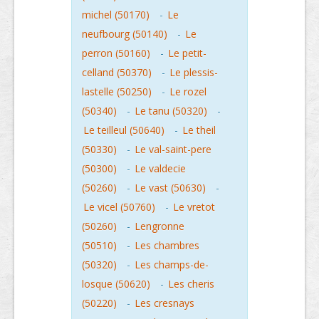
michel (50170)
-
Le
neufbourg (50140)
-
Le
perron (50160)
-
Le petit-
celland (50370)
-
Le plessis-
lastelle (50250)
-
Le rozel
(50340)
-
Le tanu (50320)
-
Le teilleul (50640)
-
Le theil
(50330)
-
Le val-saint-pere
(50300)
-
Le valdecie
(50260)
-
Le vast (50630)
-
Le vicel (50760)
-
Le vretot
(50260)
-
Lengronne
(50510)
-
Les chambres
(50320)
-
Les champs-de-
losque (50620)
-
Les cheris
(50220)
-
Les cresnays